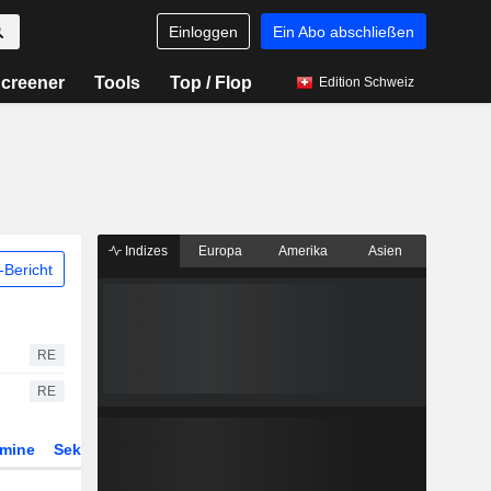
Einloggen
Ein Abo abschließen
creener
Tools
Top / Flop
Edition Schweiz
Indizes
Europa
Amerika
Asien
Bericht
RE
RE
rmine
Sektor
Derivate
ETFs