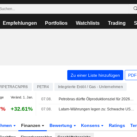
Empfehlungen
Portfolios
Watchlists
Trading
S
Zu einer Liste hinzufügen
PDF-
RPETRACNPR6
PETR4
Integrierte Erdöl / Gas - Unternehmen
age
Veränd. 1. Jan.
07.08.
Petrobras dürfte Ölproduktionsziel für 2026 übertreffen, sagt CEO
7%
+32.61%
07.08.
Latam-Währungen legen zu: Schwache US-Arbeitsmarktdaten belasten den Dollar, Aktien uneinheitlich
ehmen
Finanzen
Bewertung
Konsens
Ratings
Te