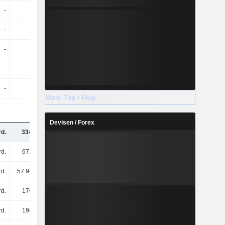
-
-
-
-
-
-
-
-
-
-
-
-
-
-
-
-
-
-
-
-
Mehr Top / Flop
Devisen / Forex
d.
334 Mrd.
325 Mrd.
333 Mrd.
d.
672 Mrd.
777 Mrd.
857 Mrd.
rd.
57.94 Mrd.
50.21 Mrd.
49.55 Mrd.
d.
170 Mrd.
148 Mrd.
146 Mrd.
d.
198 Mrd.
191 Mrd.
176 Mrd.