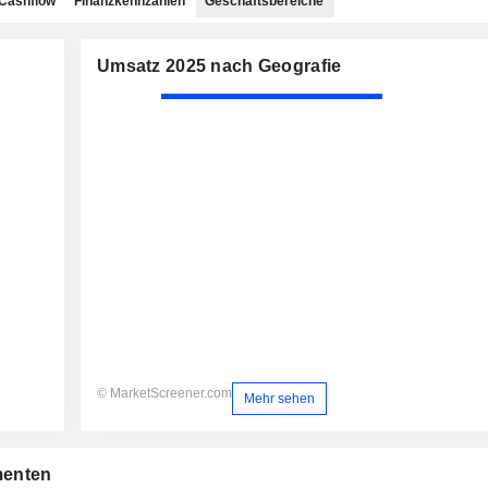
Cashflow
Finanzkennzahlen
Geschäftsbereiche
Umsatz 2025 nach Geografie
© MarketScreener.com
Mehr sehen
menten