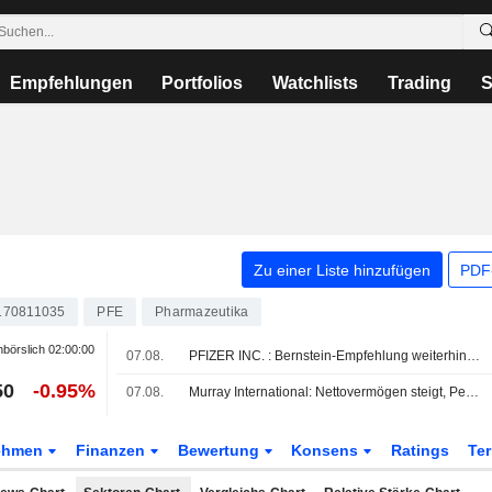
Empfehlungen
Portfolios
Watchlists
Trading
S
Zu einer Liste hinzufügen
PDF-
170811035
PFE
Pharmazeutika
börslich
02:00:00
07.08.
PFIZER INC. : Bernstein-Empfehlung weiterhin neutral
50
-0.95%
07.08.
Murray International: Nettovermögen steigt, Performance bleibt aber hinter Benchmark zurück
ehmen
Finanzen
Bewertung
Konsens
Ratings
Te