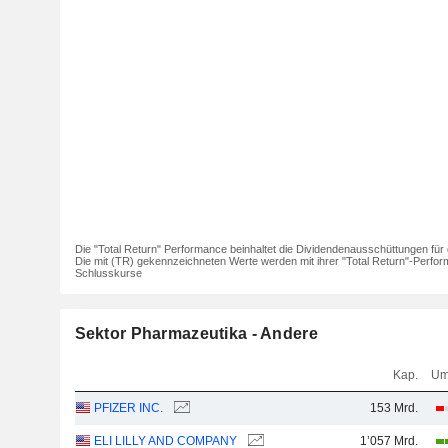
Die "Total Return" Performance beinhaltet die Dividendenausschüttungen für 
Die mit (TR) gekennzeichneten Werte werden mit ihrer "Total Return"-Perfor
Schlusskurse
Sektor Pharmazeutika - Andere
Kap.
Um
PFIZER INC.
153 Mrd.
ELI LILLY AND COMPANY
1’057 Mrd.