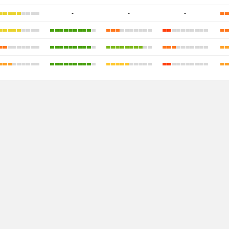
-
-
-