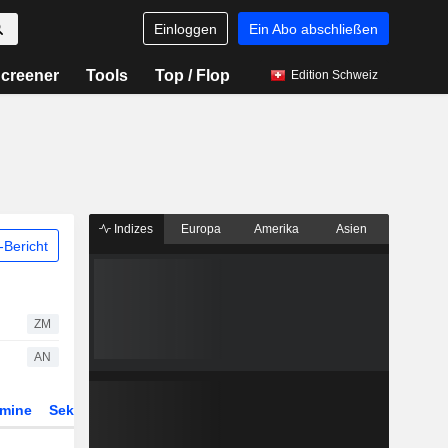
Einloggen
Ein Abo abschließen
creener
Tools
Top / Flop
Edition Schweiz
Indizes
Europa
Amerika
Asien
Bericht
ZM
AN
rmine
Sektor
Derivate
ETFs