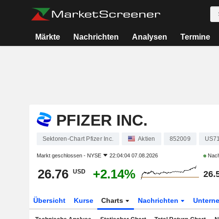
Märkte
Nachrichten
Analysen
Termine
PFIZER INC.
Sektoren-Chart Pfizer Inc.
Aktien
852009
US7
Markt geschlossen -
NYSE
22:04:04 07.08.2026
Nach
26.76
+2.14%
USD
26.
Übersicht
Kurse
Charts
Nachrichten
Untern