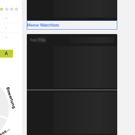
-
Meine Watchlists
-
-
Top / Flop
A