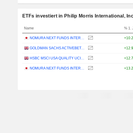
ETFs investiert in Philip Morris International, Inc
Name
% 1. 
NOMURA NEXT FUNDS INTERNATIONAL EQUITY MSCI-KOKUSAI (YEN-HEDGED) ETF - JPY
+10.
GOLDMAN SACHS ACTIVEBETA PARIS-ALIGNED SUSTAINABLE US LARGE CAP EQUITY UCITS ETF - USD
+12.
HSBC MSCI USA QUALITY UCITS ETF - USD
+12.
NOMURA NEXT FUNDS INTERNATIONAL EQUITY MSCI-KOKUSAI (UNHEDGED) ETF - JPY
+13.