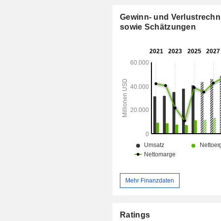
verteilt sich geografisch wie folgt: A
%), Süd- und Südostasien/G
Gewinn- und Verlustrech
Osten/Afrika (42,4 %), Europa (37 %
sowie Schätzungen
und Australien (10,9 %).
Mehr Finanzdaten
Ratings