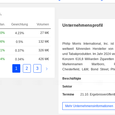
.
Jan.
Gewichtung
Volumen
Unternehmensprofil
20%
27 M€
4.23%
96%
132 M€
0.5%
Philip Morris International, Inc. is
weltweit führenden Hersteller von 
71%
326 M€
0.37%
und Tabakprodukten. Im Jahr 2024 verkaufte der
24%
426 M€
Konzern 616,8 Milliarden Zigaretten
0.34%
Markennamen Marlboro, Par
1
2
3
Chesterfield, L&M, Bond Street, Phi
Next, Lark, Sampoerna A, Dji Sam
Beschäftigte
und 139,7 Milliarden erhitzte Tab
(IQOS, HEETS, Marlboro Dimensions
Sektor
HeatSticks, Parliament HeatSticks
Termine
21.10.
Ergebnisveröffentlichun
Marken Fiit und Miix). Ende 2024 verfügte Philip
Morris International, Inc.
Produktionsstätten weltweit. Der Nettoumsatz
Mehr Unternehmensinformationen
(ohne Wellness- und Gesundheits