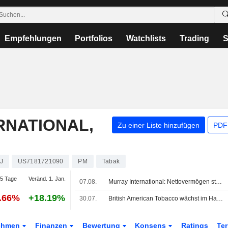
Empfehlungen
Portfolios
Watchlists
Trading
S
RNATIONAL,
Zu einer Liste hinzufügen
PDF-
J
US7181721090
PM
Tabak
5 Tage
Veränd. 1. Jan.
07.08.
Murray International: Nettovermögen steigt, Performance bleibt aber hinter Benchmark zurück
0.66%
+18.19%
30.07.
British American Tobacco wächst im Halbjahr - Analyst moniert Marge
ehmen
Finanzen
Bewertung
Konsens
Ratings
Te