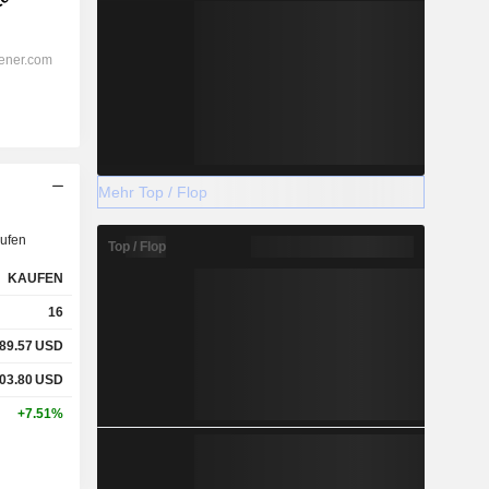
Mehr Top / Flop
ufen
Top / Flop
KAUFEN
16
89.57
USD
03.80
USD
+7.51%