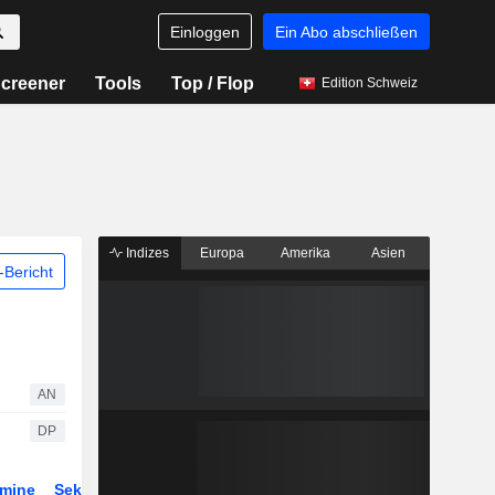
Einloggen
Ein Abo abschließen
creener
Tools
Top / Flop
Edition Schweiz
Indizes
Europa
Amerika
Asien
Bericht
AN
DP
rmine
Sektor
Derivate
ETFs