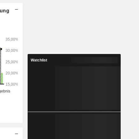
merika (9,7
US/Naher
nung
), Ostasien
Watchlist