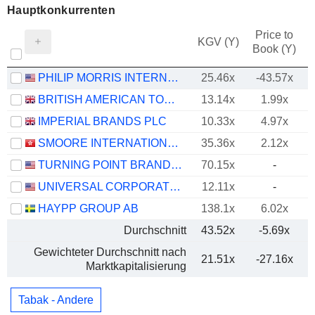
Hauptkonkurrenten
Price to
KGV (Y)
Book (Y)
PHILIP MORRIS INTERNATIONAL, INC.
25.46x
-43.57x
BRITISH AMERICAN TOBACCO P.L.C.
13.14x
1.99x
IMPERIAL BRANDS PLC
10.33x
4.97x
SMOORE INTERNATIONAL HOLDINGS LIMITED
35.36x
2.12x
TURNING POINT BRANDS, INC.
70.15x
-
UNIVERSAL CORPORATION
12.11x
-
HAYPP GROUP AB
138.1x
6.02x
Durchschnitt
43.52x
-5.69x
Gewichteter Durchschnitt nach
21.51x
-27.16x
Marktkapitalisierung
Tabak - Andere