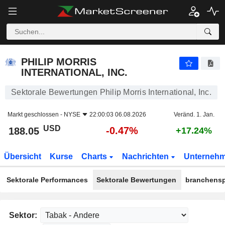
PHILIP MORRIS INTERNATIONAL, INC.
188.05
$
-0.47%
PHILIP MORRIS
INTERNATIONAL, INC.
Sektorale Bewertungen Philip Morris International, Inc.
Markt geschlossen -
NYSE
22:00:03 06.08.2026
Veränd. 1. Jan.
USD
-0.47%
188.05
+17.24%
Übersicht
Kurse
Charts
Nachrichten
Unterneh
Sektorale Performances
Sektorale Bewertungen
branchensp
Sektor: