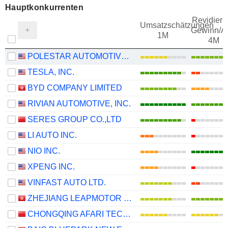
Hauptkonkurrenten
Revidieru
Umsatzschätzungen
Gewinn/Ak
1M
4M
POLESTAR AUTOMOTIVE HOLDING UK PLC
TESLA, INC.
BYD COMPANY LIMITED
RIVIAN AUTOMOTIVE, INC.
SERES GROUP CO.,LTD
LI AUTO INC.
NIO INC.
XPENG INC.
VINFAST AUTO LTD.
ZHEJIANG LEAPMOTOR TECHNOLOGY CO., LTD.
CHONGQING AFARI TECHNOLOGY CO., LTD.