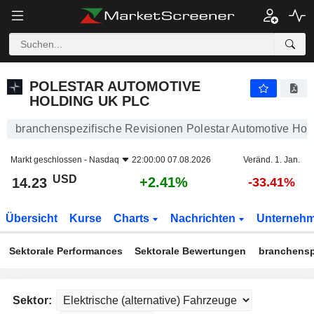
POLESTAR AUTOMOTIVE HOLDING UK PLC
14.23
$
+2.41%
POLESTAR AUTOMOTIVE
HOLDING UK PLC
branchenspezifische Revisionen Polestar Automotive Ho
Markt geschlossen -
Nasdaq
22:00:00 07.08.2026
Veränd. 1. Jan.
USD
+2.41%
14.23
-33.41%
Übersicht
Kurse
Charts
Nachrichten
Unterneh
Sektorale Performances
Sektorale Bewertungen
branchensp
Sektor: