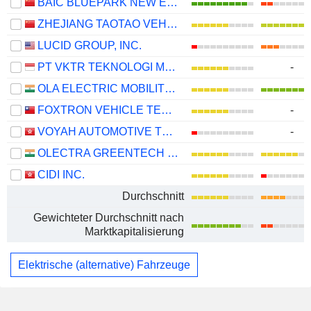
BAIC BLUEPARK NEW ENERGY TECHNOLOGY CO., LTD.
ZHEJIANG TAOTAO VEHICLES CO., LTD.
LUCID GROUP, INC.
PT VKTR TEKNOLOGI MOBILITAS TBK
-
OLA ELECTRIC MOBILITY LIMITED
FOXTRON VEHICLE TECHNOLOGIES CO., LTD.
-
VOYAH AUTOMOTIVE TECHNOLOGY CO., LTD.
-
OLECTRA GREENTECH LIMITED
CIDI INC.
Durchschnitt
Gewichteter Durchschnitt nach
Marktkapitalisierung
Elektrische (alternative) Fahrzeuge