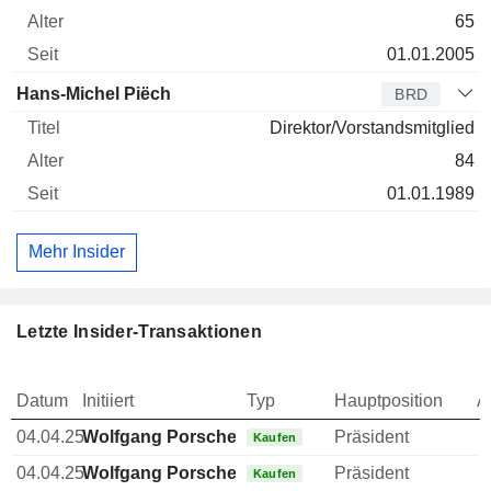
65
01.01.2005
Hans-Michel Piëch
BRD
Direktor/Vorstandsmitglied
84
01.01.1989
Mehr Insider
Letzte Insider-Transaktionen
Datum
Initiiert
Typ
Hauptposition
A
04.04.25
Wolfgang Porsche
Präsident
Kaufen
04.04.25
Wolfgang Porsche
Präsident
Kaufen