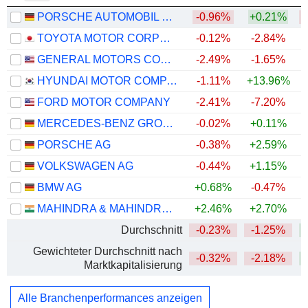
PORSCHE AUTOMOBIL HOLDING SE
-0.96%
+0.21%
TOYOTA MOTOR CORPORATION
-0.12%
-2.84%
+
GENERAL MOTORS COMPANY
-2.49%
-1.65%
+
HYUNDAI MOTOR COMPANY
-1.11%
+13.96%
+
FORD MOTOR COMPANY
-2.41%
-7.20%
+
MERCEDES-BENZ GROUP AG
-0.02%
+0.11%
PORSCHE AG
-0.38%
+2.59%
VOLKSWAGEN AG
-0.44%
+1.15%
BMW AG
+0.68%
-0.47%
MAHINDRA & MAHINDRA LIMITED
+2.46%
+2.70%
Durchschnitt
-0.23%
-1.25%
+
Gewichteter Durchschnitt nach
-0.32%
-2.18%
+
Marktkapitalisierung
Alle Branchenperformances anzeigen