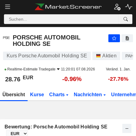
PORSCHE AUTOMOBIL HOLDING SE
28.76
€
-0.96%
PORSCHE AUTOMOBIL
HOLDING SE
Kurs Porsche Automobil Holding SE
Aktien
PAH0
Realtime-Estimate
Tradegate
11:20:01 07.08.2026
Veränd. 1. Jan.
EUR
-0.96%
28.76
-27.76%
Übersicht
Kurse
Charts
Nachrichten
Unterneh
Bewertung: Porsche Automobil Holding SE