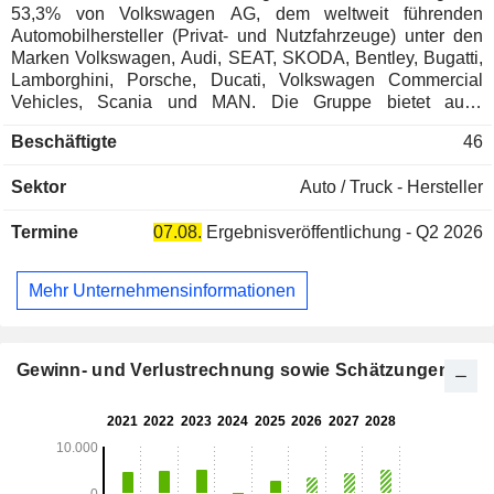
53,3% von Volkswagen AG, dem weltweit führenden
Automobilhersteller (Privat- und Nutzfahrzeuge) unter den
Marken Volkswagen, Audi, SEAT, SKODA, Bentley, Bugatti,
Lamborghini, Porsche, Ducati, Volkswagen Commercial
Vehicles, Scania und MAN. Die Gruppe bietet auch
Finanzdienstleistungen (Absatzfinanzierung, Versicherung,
Beschäftigte
46
etc.) an. Darüber hinaus hält die Porsche Automobil Holding
SE 35,5% der Anteile an der European Transport Solutions
Sektor
Auto / Truck - Hersteller
(Entwicklung von Mobilitätslösungen), 11,3% an Inrix
(Entwicklung von mobilen Anwendungslösungen für den
Termine
07.08.
Ergebnisveröffentlichung - Q2 2026
Straßenverkehr; Vereinigte Staaten) und in den Firmen
Markforged und Seurat (Entwicklung von Drucklösungen).
Mehr Unternehmensinformationen
Gewinn- und Verlustrechnung sowie Schätzungen