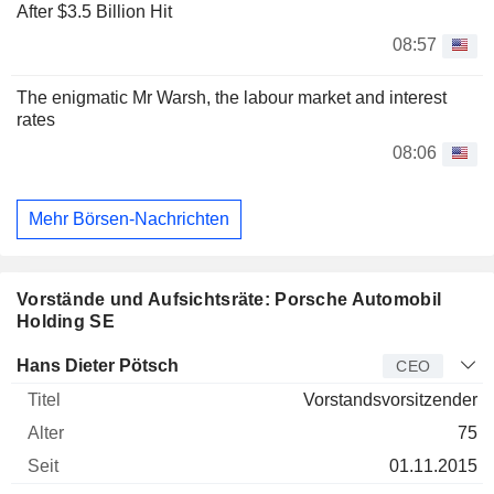
After $3.5 Billion Hit
08:57
The enigmatic Mr Warsh, the labour market and interest
rates
08:06
Mehr Börsen-Nachrichten
Vorstände und Aufsichtsräte: Porsche Automobil
Holding SE
Manager
Titel
Alter
Seit
Hans Dieter Pötsch
CEO
Vorstandsvorsitzender
75
01.11.2015