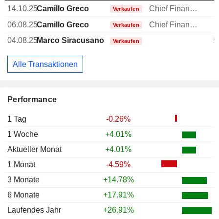
14.10.25
Camillo Greco
Chief Financial Officer (CFO)
Verkaufen
06.08.25
Camillo Greco
Chief Financial Officer (CFO)
Verkaufen
04.08.25
Marco Siracusano
1
Verkaufen
Alle Transaktionen
Performance
1 Tag
-0.26%
1 Woche
+4.01%
Aktueller Monat
+4.01%
1 Monat
-4.59%
3 Monate
+14.78%
6 Monate
+17.91%
Laufendes Jahr
+26.91%