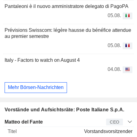
Pantaleoni è il nuovo amministratore delegato di PagoPA
05.08.
Prévisions Swisscom: légère hausse du bénéfice attendue
au premier semestre
05.08.
Italy - Factors to watch on August 4
04.08.
Mehr Börsen-Nachrichten
Vorstände und Aufsichtsräte: Poste Italiane S.p.A.
Manager
Titel
Alter
Seit
Matteo del Fante
CEO
Vorstandsvorsitzender