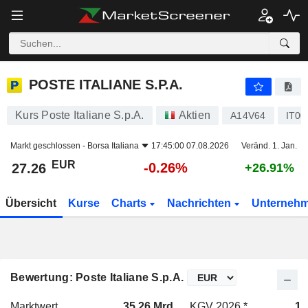
POSTE ITALIANE S.P.A.
27.26
€
-0.26%
POSTE ITALIANE S.P.A.
Kurs Poste Italiane S.p.A.
Aktien
A14V64
IT00
Markt geschlossen -
Borsa Italiana
17:45:00 07.08.2026
Veränd. 1. Jan.
EUR
-0.26%
27.26
+26.91%
Übersicht
Kurse
Charts
Nachrichten
Unterneh
Bewertung: Poste Italiane S.p.A.
Marktwert
35.26 Mrd.
KGV 2026 *
14