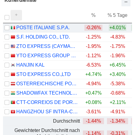
Kurierdienste
%
% 5 Tage
%
POSTE ITALIANE S.P.A.
-0.26%
+4.01%
+
S.F. HOLDING CO., LTD.
-1.25%
-4.83%
ZTO EXPRESS (CAYMAN) INC.
-1.95%
-1.75%
+
YTO EXPRESS GROUP CO.,LTD.
-1.12%
-1.96%
HANJIN KAL
-6.53%
+6.45%
STO EXPRESS CO.,LTD
+4.74%
+3.40%
OSTERREICHISCHE POST AG
-4.94%
-5.38%
SHADOWFAX TECHNOLOGIES LIMITED
+0.47%
-0.68%
CTT-CORREIOS DE PORTUGAL, S.A.
+0.08%
+2.11%
HANGZHOU SF INTRA-CITY INDUSTRIAL CO., LTD.
-3.61%
-4.91%
Durchschnitt
-1.44%
-1.34%
Gewichteter Durchschnitt nach
-1.14%
-0.31%