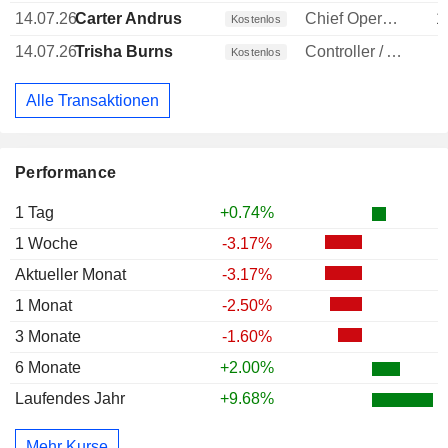
14.07.26
Carter Andrus
Chief Operating Officer (COO)
1
Kostenlos
14.07.26
Trisha Burns
Controller / Auditor
Kostenlos
Alle Transaktionen
Performance
1 Tag
+0.74%
1 Woche
-3.17%
Aktueller Monat
-3.17%
1 Monat
-2.50%
3 Monate
-1.60%
6 Monate
+2.00%
Laufendes Jahr
+9.68%
Mehr Kurse