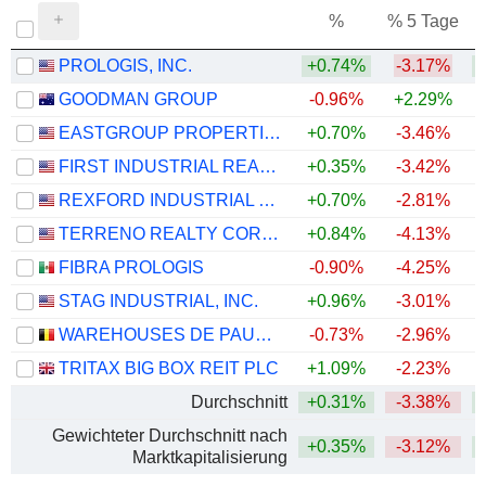
%
% 5 Tage
%
PROLOGIS, INC.
+0.74%
-3.17%
+
GOODMAN GROUP
-0.96%
+2.29%
EASTGROUP PROPERTIES, INC.
+0.70%
-3.46%
+
FIRST INDUSTRIAL REALTY TRUST, INC.
+0.35%
-3.42%
+
REXFORD INDUSTRIAL REALTY, INC.
+0.70%
-2.81%
TERRENO REALTY CORPORATION
+0.84%
-4.13%
+
FIBRA PROLOGIS
-0.90%
-4.25%
STAG INDUSTRIAL, INC.
+0.96%
-3.01%
WAREHOUSES DE PAUW SA
-0.73%
-2.96%
TRITAX BIG BOX REIT PLC
+1.09%
-2.23%
+
Durchschnitt
+0.31%
-3.38%
+
Gewichteter Durchschnitt nach
+0.35%
-3.12%
+
Marktkapitalisierung