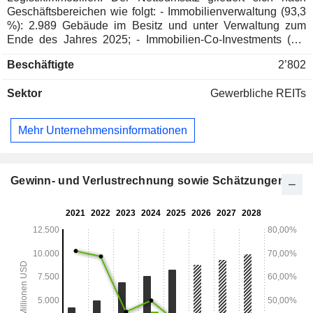
Geschäftsbereichen wie folgt: - Immobilienverwaltung (93,3
%): 2.989 Gebäude im Besitz und unter Verwaltung zum
Ende des Jahres 2025; - Immobilien-Co-Investments (6,7
%). Der Nettoumsatz verteilt sich geografisch wie folgt:
Beschäftigte
2’802
Vereinigte Staaten (91 %), Amerika (3,2 %), Europa (4 %)
und Asien (1,8 %).
Sektor
Gewerbliche REITs
Mehr Unternehmensinformationen
Gewinn- und Verlustrechnung sowie Schätzungen