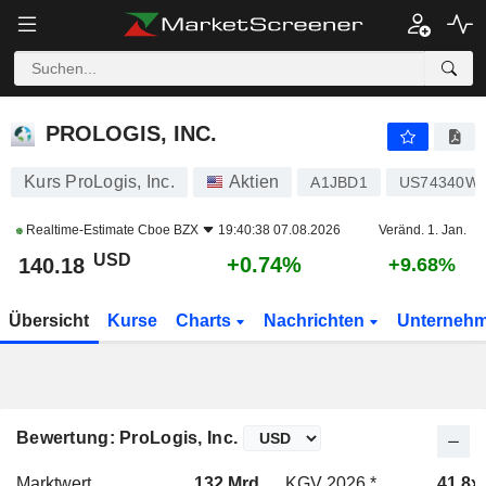
PROLOGIS, INC.
140.18
$
+0.74%
PROLOGIS, INC.
Kurs ProLogis, Inc.
Aktien
A1JBD1
US74340W1
Realtime-Estimate
Cboe BZX
19:40:38 07.08.2026
Veränd. 1. Jan.
USD
+0.74%
140.18
+9.68%
Übersicht
Kurse
Charts
Nachrichten
Unterneh
Bewertung: ProLogis, Inc.
Marktwert
132 Mrd.
KGV 2026 *
41.8x