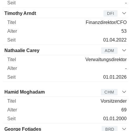
-
Timothy Arndt
DFI
Finanzdirektor/CFO
53
01.04.2022
Nathaalie Carey
ADM
Verwaltungsdirektor
-
01.01.2026
Verwaltungsratsmitglied
Titel
Alter
Seit
Hamid Moghadam
CHM
Vorsitzender
69
01.01.2000
George Fotiades
BRD