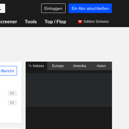
Einloggen
Ein Abo abschließen
creener
Tools
Top / Flop
Edition Schweiz
Indizes
Europa
Amerika
Asien
Bericht
CI
CI