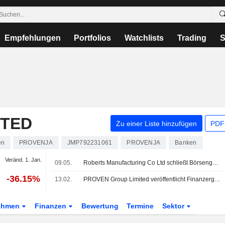
Empfehlungen
Portfolios
Watchlists
Trading
S
ITED
Zu einer Liste hinzufügen
PDF-
en
PROVENJA
JMP792231061
PROVENJA
Banken
Veränd. 1. Jan.
09.05.
Roberts Manufacturing Co Ltd schließt Börsengang ab.
-36.15%
13.02.
PROVEN Group Limited veröffentlicht Finanzergebnisse für das dritte Quartal und die neun Monate bis zum 31. Dezember 2025
ehmen
Finanzen
Bewertung
Termine
Sektor