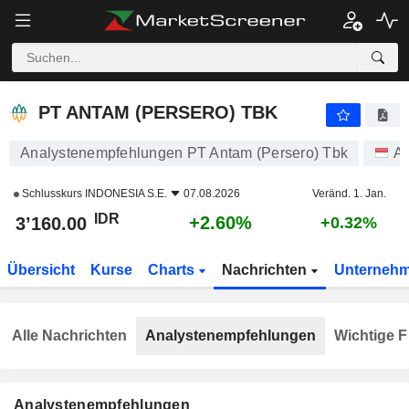
PT ANTAM (PERSERO) TBK
3’160.00
Rp
+2.60%
PT ANTAM (PERSERO) TBK
Analystenempfehlungen PT Antam (Persero) Tbk
Ak
Schlusskurs
INDONESIA S.E.
07.08.2026
Veränd. 1. Jan.
IDR
+2.60%
3’160.00
+0.32%
Übersicht
Kurse
Charts
Nachrichten
Unterneh
Alle Nachrichten
Analystenempfehlungen
Wichtige F
Analystenempfehlungen