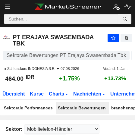
PT ERAJAYA SWASEMBADA TBK
464.00
Rp
+1.75%
PT ERAJAYA SWASEMBADA
TBK
Sektorale Bewertungen PT Erajaya Swasembada Tbk
Schlusskurs
INDONESIA S.E.
07.08.2026
Veränd. 1. Jan.
IDR
+1.75%
464.00
+13.73%
Übersicht
Kurse
Charts
Nachrichten
Unterneh
Sektorale Performances
Sektorale Bewertungen
branchensp
Sektor: