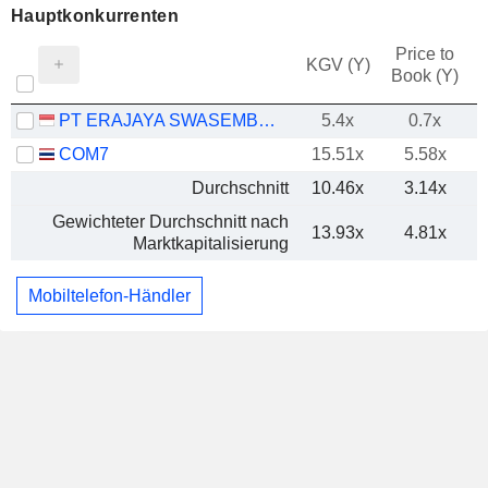
Hauptkonkurrenten
Price to
KGV (Y)
Book (Y)
PT ERAJAYA SWASEMBADA TBK
5.4x
0.7x
COM7
15.51x
5.58x
Durchschnitt
10.46x
3.14x
Gewichteter Durchschnitt nach
13.93x
4.81x
Marktkapitalisierung
Mobiltelefon-Händler