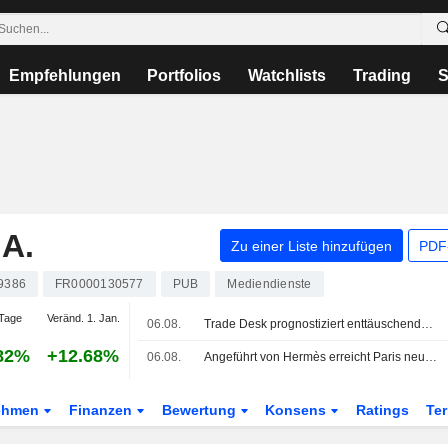
Empfehlungen
Portfolios
Watchlists
Trading
S
A.
Zu einer Liste hinzufügen
PDF-
9386
FR0000130577
PUB
Mediendienste
Tage
Veränd. 1. Jan.
06.08.
Trade Desk prognostiziert enttäuschenden Quartalsumsatz - Aktie fällt
82%
+12.68%
06.08.
Angeführt von Hermès erreicht Paris neue, bislang unerreichte Höhen
ehmen
Finanzen
Bewertung
Konsens
Ratings
Te