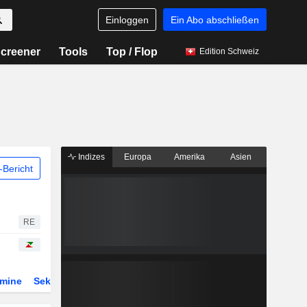
Einloggen
Ein Abo abschließen
creener
Tools
Top / Flop
Edition Schweiz
Indizes
Europa
Amerika
Asien
Bericht
RE
rmine
Sektor
Derivate
ETFs