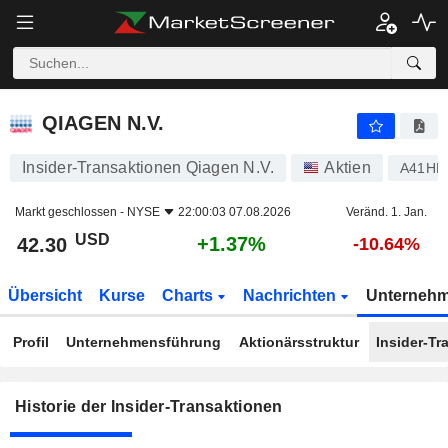
QIAGEN N.V.
QIAGEN N.V.
Insider-Transaktionen Qiagen N.V.
Aktien
A41HB
Markt geschlossen -
NYSE
22:00:03 07.08.2026
Veränd. 1. Jan.
USD
+1.37%
42.30
-10.64%
Übersicht
Kurse
Charts
Nachrichten
Unterneh
Profil
Unternehmensführung
Aktionärsstruktur
Insider-Tr
Historie der Insider-Transaktionen