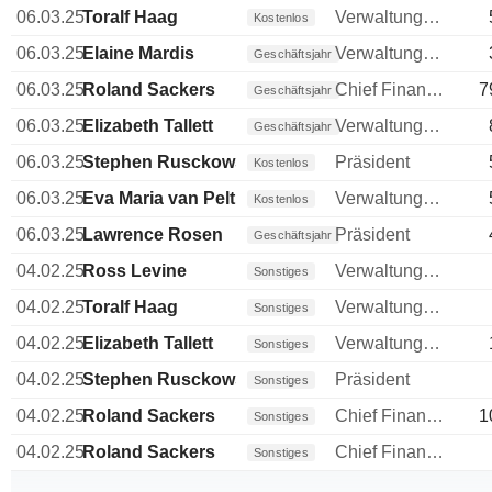
06.03.25
Toralf Haag
Verwaltungsratsmitglied
Kostenlos
06.03.25
Elaine Mardis
Verwaltungsratsmitglied
Geschäftsjahr
06.03.25
Roland Sackers
Chief Financial Officer (CFO)
7
Geschäftsjahr
06.03.25
Elizabeth Tallett
Verwaltungsratsmitglied
Geschäftsjahr
06.03.25
Stephen Rusckowski
Präsident
Kostenlos
06.03.25
Eva Maria van Pelt
Verwaltungsratsmitglied
Kostenlos
06.03.25
Lawrence Rosen
Präsident
Geschäftsjahr
04.02.25
Ross Levine
Verwaltungsratsmitglied
Sonstiges
04.02.25
Toralf Haag
Verwaltungsratsmitglied
Sonstiges
04.02.25
Elizabeth Tallett
Verwaltungsratsmitglied
Sonstiges
04.02.25
Stephen Rusckowski
Präsident
Sonstiges
04.02.25
Roland Sackers
Chief Financial Officer (CFO)
1
Sonstiges
04.02.25
Roland Sackers
Chief Financial Officer (CFO)
Sonstiges