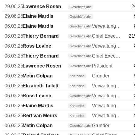
29.06.25
Lawrence Rosen
2
Geschäftsjahr
29.06.25
Elaine Mardis
Geschäftsjahr
06.03.25
Elaine Mardis
Verwaltungsratsmitglied
Geschäftsjahr
06.03.25
Thierry Bernard
Chief Executive Officer (CEO)
21
Geschäftsjahr
06.03.25
Ross Levine
Verwaltungsratsmitglied
Geschäftsjahr
06.03.25
Thierry Bernard
Chief Executive Officer (CEO)
Geschäftsjahr
06.03.25
Lawrence Rosen
Präsident
Geschäftsjahr
06.03.25
Metin Colpan
Gründer
Kostenlos
06.03.25
Elizabeth Tallett
Verwaltungsratsmitglied
Kostenlos
06.03.25
Ross Levine
Verwaltungsratsmitglied
Geschäftsjahr
06.03.25
Elaine Mardis
Verwaltungsratsmitglied
Kostenlos
06.03.25
Bert van Meurs
Verwaltungsratsmitglied
Kostenlos
06.03.25
Metin Colpan
Gründer
Geschäftsjahr