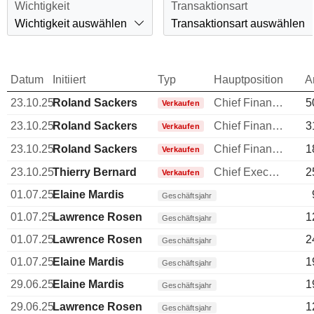
Wichtigkeit
Transaktionsart
Wichtigkeit auswählen
Transaktionsart auswählen
Datum
Initiiert
Typ
Hauptposition
A
23.10.25
Roland Sackers
Chief Financial Officer (CFO)
5
Verkaufen
23.10.25
Roland Sackers
Chief Financial Officer (CFO)
3
Verkaufen
23.10.25
Roland Sackers
Chief Financial Officer (CFO)
1
Verkaufen
23.10.25
Thierry Bernard
Chief Executive Officer (CEO)
2
Verkaufen
01.07.25
Elaine Mardis
Geschäftsjahr
01.07.25
Lawrence Rosen
1
Geschäftsjahr
01.07.25
Lawrence Rosen
2
Geschäftsjahr
01.07.25
Elaine Mardis
1
Geschäftsjahr
29.06.25
Elaine Mardis
1
Geschäftsjahr
29.06.25
Lawrence Rosen
1
Geschäftsjahr