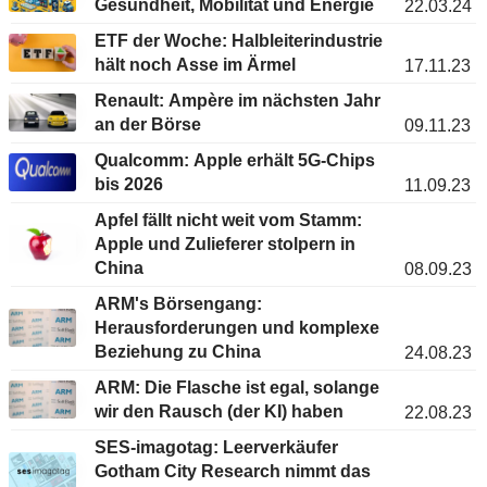
Gesundheit, Mobilität und Energie
22.03.24
ETF der Woche: Halbleiterindustrie
hält noch Asse im Ärmel
17.11.23
Renault: Ampère im nächsten Jahr
an der Börse
09.11.23
Qualcomm: Apple erhält 5G-Chips
bis 2026
11.09.23
Apfel fällt nicht weit vom Stamm:
Apple und Zulieferer stolpern in
China
08.09.23
ARM's Börsengang:
Herausforderungen und komplexe
Beziehung zu China
24.08.23
ARM: Die Flasche ist egal, solange
wir den Rausch (der KI) haben
22.08.23
SES-imagotag: Leerverkäufer
Gotham City Research nimmt das