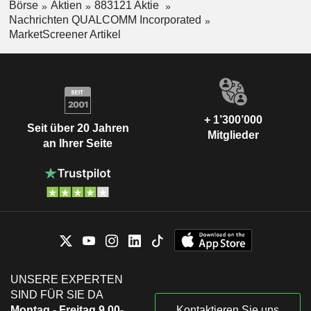
Börse
Aktien
883121 Aktie
Nachrichten QUALCOMM Incorporated
MarketScreener Artikel
+ 1’300’000
Seit über 20 Jahren
Mitglieder
an Ihrer Seite
UNSERE EXPERTEN
SIND FÜR SIE DA
Montag - Freitag 9.00-
Kontaktieren Sie uns