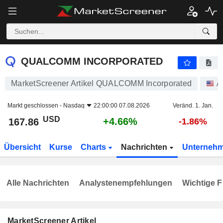
QUALCOMM INCORPORATED
167.86
$
+4.66%
QUALCOMM INCORPORATED
MarketScreener Artikel QUALCOMM Incorporated
A
Markt geschlossen -
Nasdaq
22:00:00 07.08.2026
Veränd. 1. Jan.
USD
+4.66%
167.86
-1.86%
Übersicht
Kurse
Charts
Nachrichten
Unterneh
Alle Nachrichten
Analystenempfehlungen
Wichtige F
MarketScreener Artikel