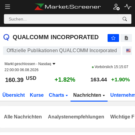
QUALCOMM INCORPORATED
160.39
$
+1.82%
QUALCOMM INCORPORATED
Offizielle Publikationen QUALCOMM Incorporated
A
Markt geschlossen -
Nasdaq
Vorbörslich
15:15:07
22:00:00 06.08.2026
USD
+1.82%
160.39
163.44
+1.90%
Übersicht
Kurse
Charts
Nachrichten
Unterneh
Alle Nachrichten
Analystenempfehlungen
Wichtige F