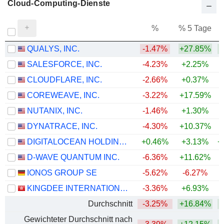
Cloud-Computing-Dienste
%
% 5 Tage
%
QUALYS, INC.
-1.47%
+27.85%
+
SALESFORCE, INC.
-4.23%
+2.25%
CLOUDFLARE, INC.
-2.66%
+0.37%
+
COREWEAVE, INC.
-3.22%
+17.59%
NUTANIX, INC.
-1.46%
+1.30%
DYNATRACE, INC.
-4.30%
+10.37%
DIGITALOCEAN HOLDINGS, INC.
+0.46%
+3.13%
+
D-WAVE QUANTUM INC.
-6.36%
+11.62%
+
IONOS GROUP SE
-5.62%
-6.27%
KINGDEE INTERNATIONAL SOFTWARE GROUP COMPANY LIMITED
-3.36%
+6.93%
Durchschnitt
-3.25%
+16.84%
+
Gewichteter Durchschnitt nach