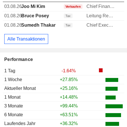
03.08.26
Joo Mi Kim
Chief Financial Officer (CFO)
-
Verkaufen
01.08.26
Bruce Posey
Leitung Rechtsabteilung
-
Tax
01.08.26
Sumedh Thakar
Chief Executive Officer (CEO)
-
Tax
Alle Transaktionen
Performance
1 Tag
-1.64%
1 Woche
+27.85%
Aktueller Monat
+25.16%
1 Monat
+14.48%
3 Monate
+99.44%
6 Monate
+63.51%
Laufendes Jahr
+36.32%