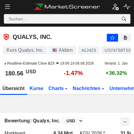
QUALYS, INC.
180.56
$
-1.47%
QUALYS, INC.
Kurs Qualys, Inc.
Aktien
A1J423
US74758T303
Realtime-Estimate
Cboe BZX
19:06:19 06.08.2026
Veränd. 1. Jan.
USD
-1.47%
180.56
+36.32%
Übersicht
Kurse
Charts
Nachrichten
Unterneh
Bewertung: Qualys, Inc.
Marktwert
6.34 Mrd.
KGV 2026 *
31.9x