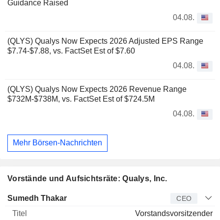
Guidance Raised
04.08.
(QLYS) Qualys Now Expects 2026 Adjusted EPS Range
$7.74-$7.88, vs. FactSet Est of $7.60
04.08.
(QLYS) Qualys Now Expects 2026 Revenue Range
$732M-$738M, vs. FactSet Est of $724.5M
04.08.
Mehr Börsen-Nachrichten
Vorstände und Aufsichtsräte: Qualys, Inc.
Manager
Titel
Alter
Seit
Sumedh Thakar
CEO
Vorstandsvorsitzender