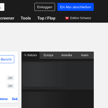
Einloggen
Ein Abo abschließen
creener
Tools
Top / Flop
Edition Schweiz
Indizes
Europa
Amerika
Asien
Bericht
ZM
ZM
rmine
Sektor
Derivate
ETFs