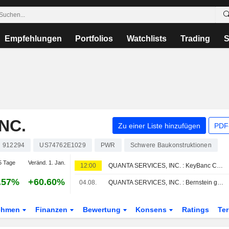
Empfehlungen
Portfolios
Watchlists
Trading
S
NC.
Zu einer Liste hinzufügen
PDF-
912294
US74762E1029
PWR
Schwere Baukonstruktionen
5 Tage
Veränd. 1. Jan.
12:00
QUANTA SERVICES, INC. : KeyBanc Capital Markets erhöht seine Kaufempfehlung
.57%
+60.60%
04.08.
QUANTA SERVICES, INC. : Bernstein gibt neutrale Einschätzung
ehmen
Finanzen
Bewertung
Konsens
Ratings
Te