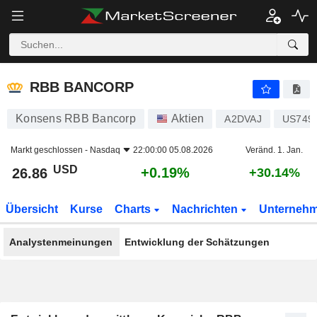
RBB BANCORP
26.86
$
+0.19%
RBB BANCORP
Konsens RBB Bancorp
Aktien
A2DVAJ
US749
Markt geschlossen -
Nasdaq
22:00:00 05.08.2026
Veränd. 1. Jan.
USD
+0.19%
26.86
+30.14%
Übersicht
Kurse
Charts
Nachrichten
Unterneh
Analystenmeinungen
Entwicklung der Schätzungen