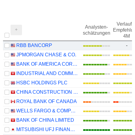
Verlauf d
Analysten-
Empfehlu
schätzungen
4M
RBB BANCORP
-
JPMORGAN CHASE & CO.
BANK OF AMERICA CORPORATION
INDUSTRIAL AND COMMERCIAL BANK OF CHINA LIMITED
HSBC HOLDINGS PLC
CHINA CONSTRUCTION BANK CORPORATION
ROYAL BANK OF CANADA
WELLS FARGO & COMPANY
BANK OF CHINA LIMITED
MITSUBISHI UFJ FINANCIAL GROUP, INC.