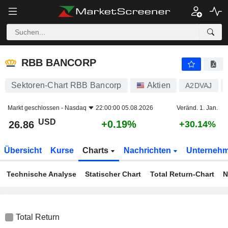
RBB BANCORP
26.86
$
+0.19%
RBB BANCORP
Sektoren-Chart RBB Bancorp
Aktien
A2DVAJ
Markt geschlossen -
Nasdaq
22:00:00 05.08.2026
Veränd. 1. Jan.
USD
+0.19%
26.86
+30.14%
Übersicht
Kurse
Charts
Nachrichten
Unterneh
Technische Analyse
Statischer Chart
Total Return-Chart
N
Total Return