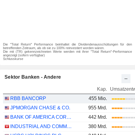
Die "Total Return" Performance beinhaltet die Dividendenausschüttungen für den
betreffenden Zeitraum, als ob sie zu 100% reinvestiert worden wären.
Die mit (TR) gekennzeichneten Werte werden mit ihrer "Total Return"-Performance
angezeigt (sofern verfügbar)
Schlusskurse
Sektor Banken - Andere
Kap.
Umsatzentw
RBB BANCORP
455 Mio.
JPMORGAN CHASE & CO.
955 Mrd.
BANK OF AMERICA CORPORATION
442 Mrd.
INDUSTRIAL AND COMMERCIAL BANK OF CHINA LIMITED
380 Mrd.