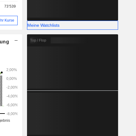
73’539
hr Kurse
Meine Watchlists
Top / Flop
nung