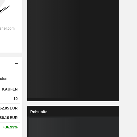
ufen
KAUFEN
10
62.85
EUR
Rohstoffe
86.10
EUR
+36.99%