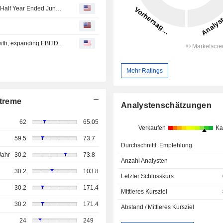
Redcare Pharmacy NV Reports Earnings Results for the Half Year Ended June 30, 2026
Redcare Pharmacy accelerates in Q2: 20% revenue growth, expanding EBITDA margin; International turning profitable.
Mehr Ratings
treme
Analystenschätzungen
62
65.05
Verkaufen
Ka
59.5
73.7
Durchschnittl. Empfehlung
Jahr
30.2
73.8
Anzahl Analysten
30.2
103.8
Letzter Schlusskurs
30.2
171.4
Mittleres Kursziel
30.2
171.4
Abstand / Mittleres Kursziel
24
249