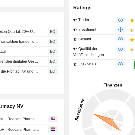
Ratings
Trader
Investment
Beschleunigtes Wachstum für Redcare Pharmacy im zweiten Quartal: 20% Umsatzplus und höhere EBITDA-Marge; International erreicht Profitabilität.
EQ
Gesamt
Redcare Pharmacy N.V.: Koehler Invest N.V., Bei dieser Transaktion handelt es sich um eine außerbörsliche Übertragung von Aktien im Rahmen einer familieninternen Umstrukturierung von ...
EQ
Qualität der
kauf
EQ
Veröffentlichungen
Redcare Pharmacy: shop-apotheke.com zählt zu den führenden digitalen Gesundheitsplattformen in Deutschland.
EQ
ESG MSCI
Redcare Pharmacy beschleunigt das Wachstum, steigert die Profitabilität und erhöht die Prognose für das Geschäftsjahr 2026.
EQ
harmacy NV
Redcare Pharmacy : Union Investment Management GmbH - Redcare Pharmacy N.V. - Venlo
Redcare Pharmacy : Union Investment Management GmbH - Redcare Pharmacy N.V. - Venlo