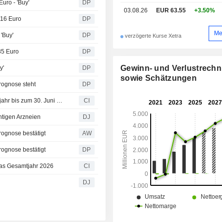
uro - 'Buy'
DP
03.08.26
EUR 63.55
+3.50%
116 Euro
DP
Me
'Buy'
DP
verzögerte Kurse Xetra
85 Euro
DP
Gewinn- und Verlustrech
y'
DP
sowie Schätzungen
Prognose steht
DP
Redcare Pharmacy NV legt Ergebniszahlen für das Halbjahr bis zum 30. Juni 2026 vor
CI
htigen Arzneien
DJ
rognose bestätigt
AW
rognose bestätigt
DP
das Gesamtjahr 2026
CI
DJ