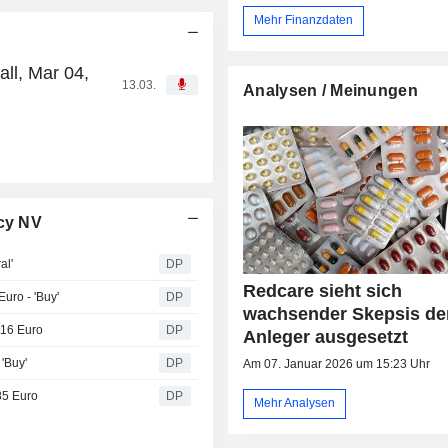
Mehr Finanzdaten
ll, Mar 04,
13.03.
Analysen / Meinungen
cy NV
al'
DP
Redcare sieht sich
uro - 'Buy'
DP
wachsender Skepsis de
116 Euro
DP
Anleger ausgesetzt
'Buy'
DP
Am 07. Januar 2026 um 15:23 Uhr
85 Euro
DP
Mehr Analysen