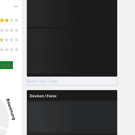
AAA
Mehr Top / Flop
Devisen / Forex