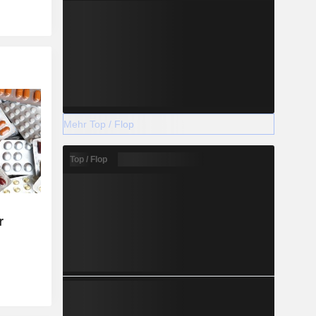
Mehr Top / Flop
Top / Flop
r