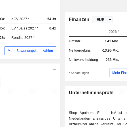
03x
KGV 2027 *
54.3x
Finanzen
45x
EV / Sales 2027 *
0.4x
2026 *
02%
Rendite 2027 *
-
Umsatz
3.41 Mrd.
Nettoergebnis
-13.95 Mio.
Mehr Bewertungskennzahlen
Nettoverschuldung
233 Mio.
Mehr Fin
* Schätzungen
Unternehmensprofil
Shop Apotheke Europe NV ist e
Niederlanden ansässiges Unterne
Arzneimittel online vertreibt. Der 