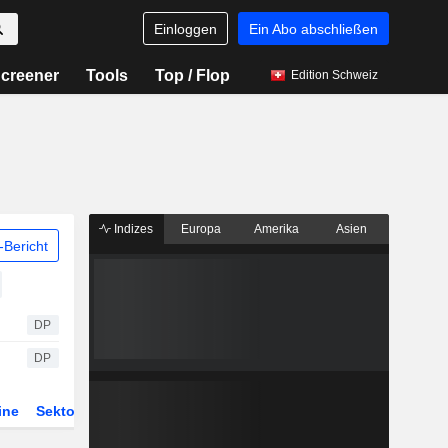
Einloggen
Ein Abo abschließen
creener
Tools
Top / Flop
Edition Schweiz
Indizes
Europa
Amerika
Asien
Bericht
DP
DP
ine
Sektor
Derivate
ETFs