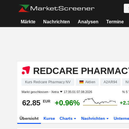
Märkte
Nachrichten
Analysen
Termine
REDCARE PHARMAC
Kurs Redcare Pharmacy NV
Aktien
A2AR94
N
Markt geschlossen -
Xetra
17:35:01 07.08.2026
% 5 
62.85
+0.96%
EUR
+2.
Übersicht
Kurse
Charts
Nachrichten
Untern