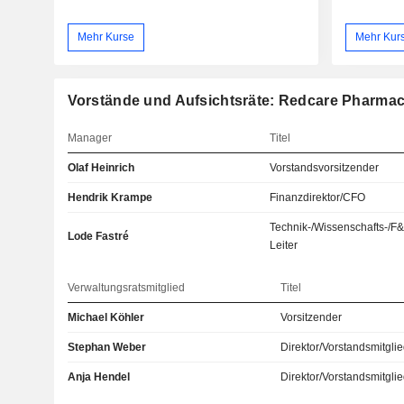
Mehr Kurse
Mehr Kur
Vorstände und Aufsichtsräte: Redcare Pharma
Manager
Titel
Olaf Heinrich
Vorstandsvorsitzender
Hendrik Krampe
Finanzdirektor/CFO
Technik-/Wissenschafts-/F
Lode Fastré
Leiter
Verwaltungsratsmitglied
Titel
Michael Köhler
Vorsitzender
Stephan Weber
Direktor/Vorstandsmitgli
Anja Hendel
Direktor/Vorstandsmitgli