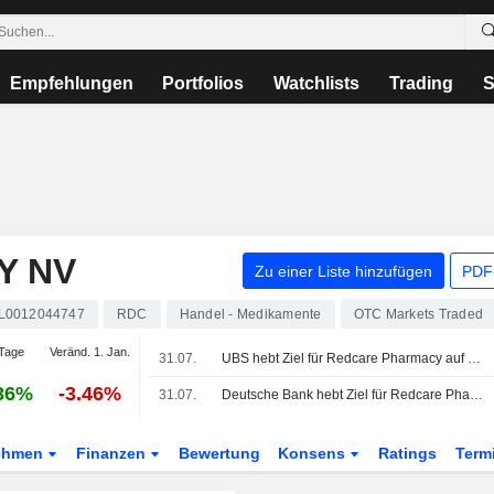
Empfehlungen
Portfolios
Watchlists
Trading
S
Y NV
Zu einer Liste hinzufügen
PDF-
L0012044747
RDC
Handel - Medikamente
OTC Markets Traded
Tage
Veränd. 1. Jan.
31.07.
UBS hebt Ziel für Redcare Pharmacy auf 74 Euro - 'Neutral'
36%
-3.46%
31.07.
Deutsche Bank hebt Ziel für Redcare Pharmacy auf 103 Euro - 'Buy'
ehmen
Finanzen
Bewertung
Konsens
Ratings
Term