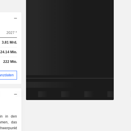
2027 *
3.81 Mrd.
24.14 Mio.
222 Mio.
anzdaten
in in den
hmen, das
Schwerpunkt