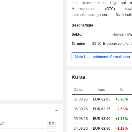
des Unternehmens liegt auf rez
Medikamenten (OTC) so
apothekenbezogenen Schönhe
Körperpflegeprodukten (B
Beschäftigte
Unternehmen ist in Belgien, Spanien
Frankreich, Österreich, den Nieder
Sektor
Handel - M
Deutschland tätig.
Termine
29.10.
Ergebnisveröffentlichun
Mehr Unternehmensinformationen
Kurse
Datum
Kurs
%
07.08.26
EUR 62.85
+0.96%
06.08.26
EUR 62.25
-2.58%
05.08.26
EUR 63.90
+1.75%
al'
DP
04.08.26
EUR 62.80
-1.18%