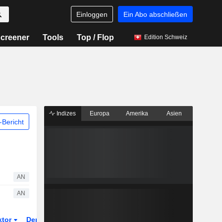
Einloggen
Ein Abo abschließen
creener
Tools
Top / Flop
Edition Schweiz
Indizes
Europa
Amerika
Asien
Bericht
AN
AN
ktor
Derivate