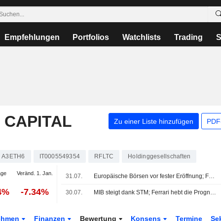
Empfehlungen
Portfolios
Watchlists
Trading
S
 CAPITAL
Zu einer Liste hinzufügen
PDF-
A3ETH6
IT0005549354
RFLTC
Holdinggesellschaften
age
Veränd. 1. Jan.
31.07.
Europäische Börsen vor fester Eröffnung; Fokus auf Inflation
4%
-7.34%
30.07.
MIB steigt dank STM; Ferrari hebt die Prognose an
ehmen
Finanzen
Bewertung
Konsens
Termine
Se