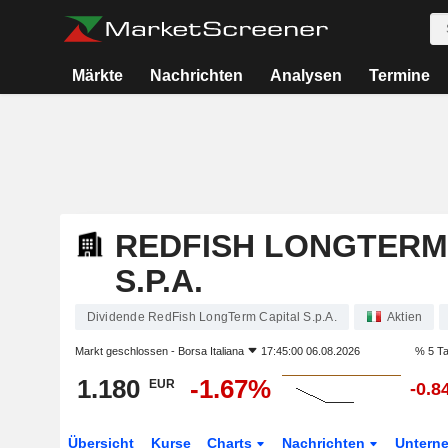
Märkte
Nachrichten
Analysen
Termine
REDFISH LONGTERM
S.P.A.
Dividende RedFish LongTerm Capital S.p.A.
Aktien
Markt geschlossen -
Borsa Italiana
17:45:00 06.08.2026
% 5 T
1.180
-1.67%
EUR
-0.8
Übersicht
Kurse
Charts
Nachrichten
Untern