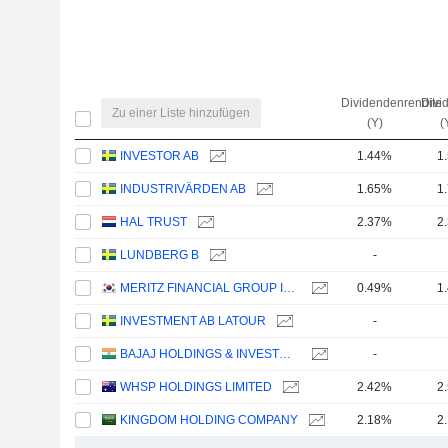
Dividendenrendite
Divi
Zu einer Liste hinzufügen
(Y)
(
INVESTOR AB
1.44%
1
INDUSTRIVÄRDEN AB
1.65%
1
HAL TRUST
2.37%
2
LUNDBERG B
-
MERITZ FINANCIAL GROUP INC.
0.49%
1
INVESTMENT AB LATOUR
-
BAJAJ HOLDINGS & INVESTMENT LIMITED
-
WHSP HOLDINGS LIMITED
2.42%
2
KINGDOM HOLDING COMPANY
2.18%
2