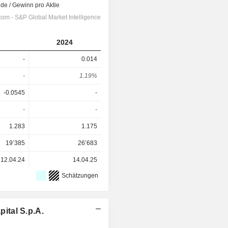
2024
-
0.014
-
1.19%
-0.0545
-
-
-
1.283
1.175
19’385
26’683
12.04.24
14.04.25
Schätzungen
ital S.p.A.