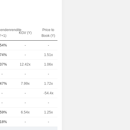
dendenrendite
Price to
EV / Sales
KGV (Y)
Y+1)
Book (Y)
(Y)
.54%
-
-
19.25x
.74%
-
1.51x
-
.37%
12.42x
1.06x
1.17x
-
-
-
-
.47%
7.99x
1.72x
14.21x
-
-
-54.4x
-
-
-
-
-
.59%
6.54x
1.25x
10.14x
.18%
-
-
23.98x