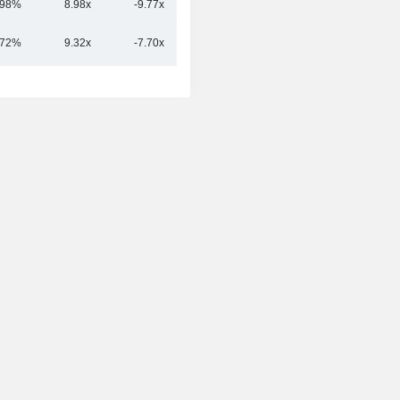
.98%
8.98x
-9.77x
13.75x
.72%
9.32x
-7.70x
16.96x