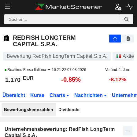
REDFISH LONGTERM CAPITAL S.P.A.
1.170
€
-0.85%
REDFISH LONGTERM
CAPITAL S.P.A.
Bewertung RedFish LongTerm Capital S.p.A.
Aktien
Realtime
Borsa Italiana
16:21:22 07.08.2026
Veränd. 1. Jan.
EUR
-0.85%
1.170
-8.12%
Übersicht
Kurse
Charts
Nachrichten
Unterneh
Bewertungskennzahlen
Dividende
Unternehmensbewertung: RedFish LongTerm
Capital S.p.A.