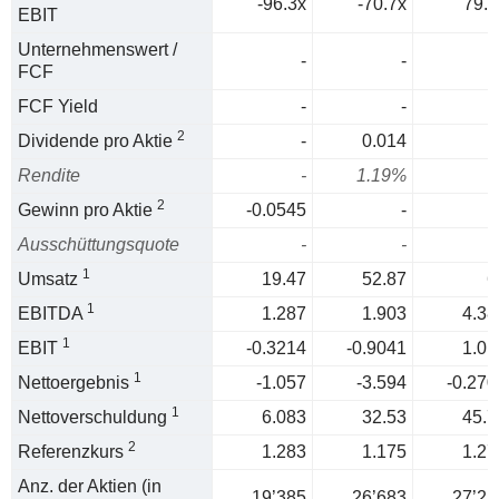
-96.3x
-70.7x
79.4
EBIT
Unternehmenswert /
-
-
FCF
FCF Yield
-
-
2
Dividende pro Aktie
-
0.014
Rendite
-
1.19%
2
Gewinn pro Aktie
-0.0545
-
Ausschüttungsquote
-
-
1
Umsatz
19.47
52.87
6
1
EBITDA
1.287
1.903
4.38
1
EBIT
-0.3214
-0.9041
1.01
1
Nettoergebnis
-1.057
-3.594
-0.270
1
Nettoverschuldung
6.083
32.53
45.7
2
Referenzkurs
1.283
1.175
1.27
Anz. der Aktien (in
19’385
26’683
27’25