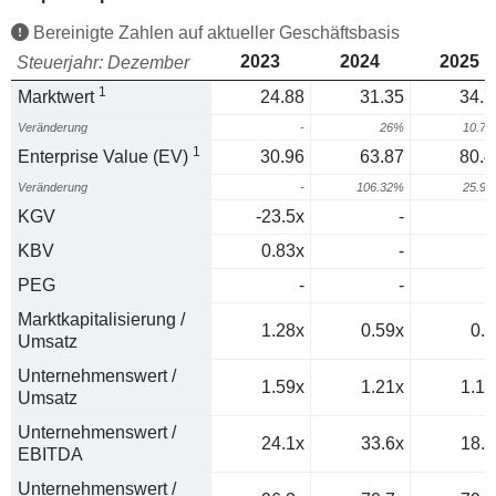
Bereinigte Zahlen auf aktueller Geschäftsbasis
2023
2024
2025
Steuerjahr: Dezember
1
Marktwert
24.88
31.35
34.7
Veränderung
-
26%
10.7
1
Enterprise Value (EV)
30.96
63.87
80.4
Veränderung
-
106.32%
25.9
KGV
-23.5x
-
KBV
0.83x
-
PEG
-
-
Marktkapitalisierung /
1.28x
0.59x
0.5
Umsatz
Unternehmenswert /
1.59x
1.21x
1.17
Umsatz
Unternehmenswert /
24.1x
33.6x
18.4
EBITDA
Unternehmenswert /