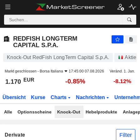
REDFISH LONGTERM CAPITAL S.P.A.
1.170
€
-0.85%
REDFISH LONGTERM
CAPITAL S.P.A.
Knock-Out RedFish LongTerm Capital S.p.A.
Aktien
Markt geschlossen -
Borsa Italiana
17:45:00 07.08.2026
Veränd. 1. Jan.
EUR
-0.85%
1.170
-8.12%
Übersicht
Kurse
Charts
Nachrichten
Unterneh
Alle
Optionsscheine
Knock-Out
Hebelprodukte
Anlagep
Filter
Derivate