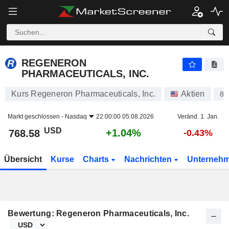
REGENERON PHARMACEUTICALS, INC.
768.58
$
+1.04%
REGENERON
PHARMACEUTICALS, INC.
Kurs Regeneron Pharmaceuticals, Inc.
Aktien
88
Markt geschlossen -
Nasdaq
22:00:00 05.08.2026
Veränd. 1. Jan.
USD
+1.04%
768.58
-0.43%
Übersicht
Kurse
Charts
Nachrichten
Unterneh
Bewertung: Regeneron Pharmaceuticals, Inc.