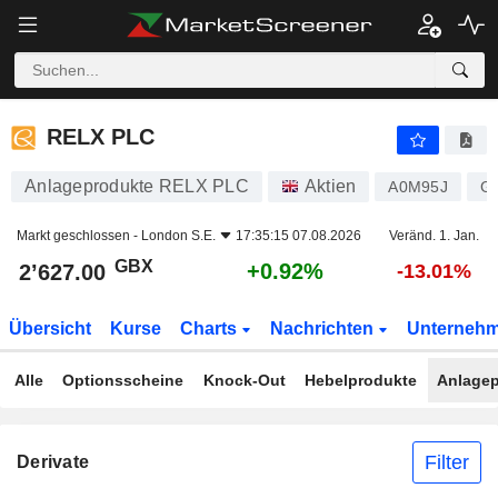
RELX PLC
2’627.00
p
+0.92%
RELX PLC
Anlageprodukte RELX PLC
Aktien
A0M95J
G
Markt geschlossen -
London S.E.
17:35:15 07.08.2026
Veränd. 1. Jan.
GBX
+0.92%
2’627.00
-13.01%
Übersicht
Kurse
Charts
Nachrichten
Unterneh
Alle
Optionsscheine
Knock-Out
Hebelprodukte
Anlagep
Filter
Derivate