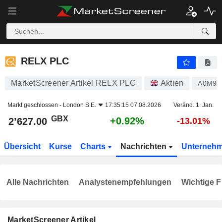
RELX PLC
2’627.00
p
+0.92%
RELX PLC
MarketScreener Artikel RELX PLC
Aktien
A0M95
Markt geschlossen -
London S.E.
17:35:15 07.08.2026
Veränd. 1. Jan.
GBX
+0.92%
2’627.00
-13.01%
Übersicht
Kurse
Charts
Nachrichten
Unterneh
Alle Nachrichten
Analystenempfehlungen
Wichtige F
MarketScreener Artikel