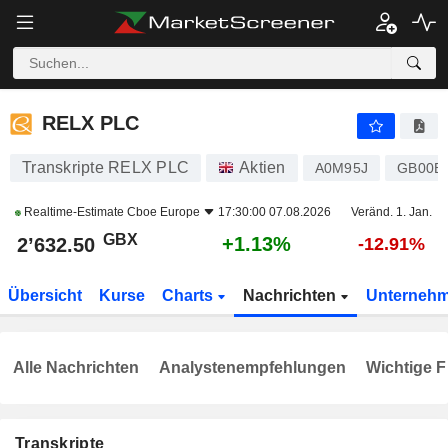
RELX PLC
2’632.50
p
+1.13%
RELX PLC
Transkripte RELX PLC
Aktien
A0M95J
GB00B
Realtime-Estimate
Cboe Europe
17:30:00 07.08.2026
Veränd. 1. Jan.
GBX
+1.13%
2’632.50
-12.91%
Übersicht
Kurse
Charts
Nachrichten
Unterneh
Alle Nachrichten
Analystenempfehlungen
Wichtige F
Transkripte