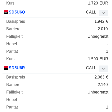
1.720
EUR
SD5U6Q
CALL
1.942
€
2.010
Unbegrenzt
-
1
1.590
EUR
SD5U6R
CALL
2.063
€
2.140
Unbegrenzt
-
1