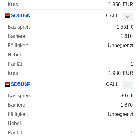
1.850
EUR
SD5U6N
CALL
1.551
€
1.610
Unbegrenzt
-
1
1.980
EUR
SD5U6P
CALL
1.807
€
1.870
Unbegrenzt
-
1