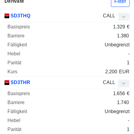
Filter
Derivate
Basispreis
Barriere
Fälligkeit
Elastizität
SD3THQ
CALL
WKN
Typ
Paritä
1.329
€
1.380
Unbegrenzt
-
1
2.200
EUR
SD3THR
CALL
1.656
€
1.740
Unbegrenzt
-
1