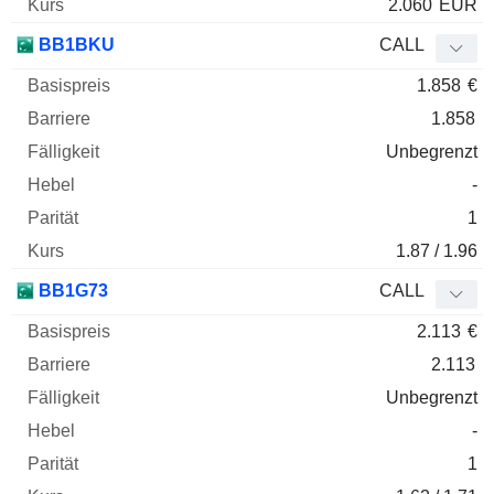
2.060
EUR
BB1BKU
CALL
1.858
€
1.858
Unbegrenzt
-
1
1.87 / 1.96
BB1G73
CALL
2.113
€
2.113
Unbegrenzt
-
1