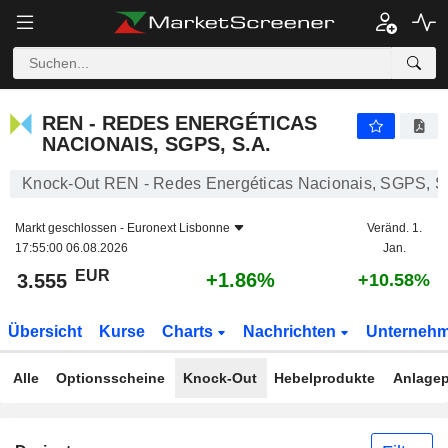
REN - REDES ENERGÉTICAS NACIONAIS, SGPS, S.A.
3.555
€
+1.86%
REN - REDES ENERGÉTICAS
NACIONAIS, SGPS, S.A.
Knock-Out REN - Redes Energéticas Nacionais, SGPS, S
Markt geschlossen -
Euronext Lisbonne
Veränd. 1.
17:55:00 06.08.2026
Jan.
EUR
+1.86%
3.555
+10.58%
Übersicht
Kurse
Charts
Nachrichten
Unterneh
Alle
Optionsscheine
Knock-Out
Hebelprodukte
Anlagep