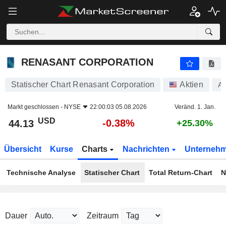
RENASANT CORPORATION
44.13
$
-0.38%
RENASANT CORPORATION
Statischer Chart Renasant Corporation
Aktien
A
Markt geschlossen -
NYSE
22:00:03 05.08.2026
Veränd. 1. Jan.
USD
-0.38%
44.13
+25.30%
Übersicht
Kurse
Charts
Nachrichten
Unterneh
Technische Analyse
Statischer Chart
Total Return-Chart
N
Dauer
Zeitraum