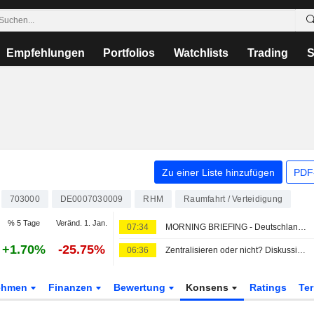
Empfehlungen
Portfolios
Watchlists
Trading
S
Zu einer Liste hinzufügen
PDF-
703000
DE0007030009
RHM
Raumfahrt / Verteidigung
% 5 Tage
Veränd. 1. Jan.
07:34
MORNING BRIEFING - Deutschland/Europa
+1.70%
-25.75%
06:36
Zentralisieren oder nicht? Diskussion über Drohnenabwehr
ehmen
Finanzen
Bewertung
Konsens
Ratings
Te