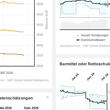
Barmittel oder Nettoschu
lystenschätzungen