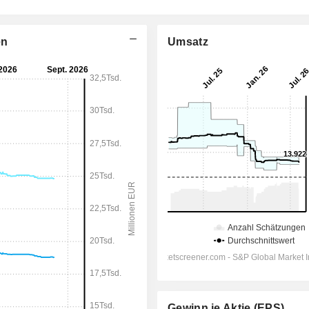
en
Umsatz
Gewinn je Aktie (EPS)