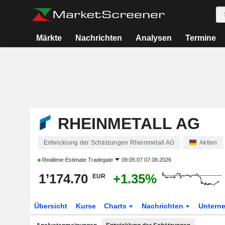
Märkte
Nachrichten
Analysen
Termine
RHEINMETALL AG
Entwicklung der Schätzungen Rheinmetall AG
Aktien
Realtime-Estimate
Tradegate
09:05:07 07.08.2026
1’174.70
+1.35%
EUR
Übersicht
Kurse
Charts
Nachrichten
Untern