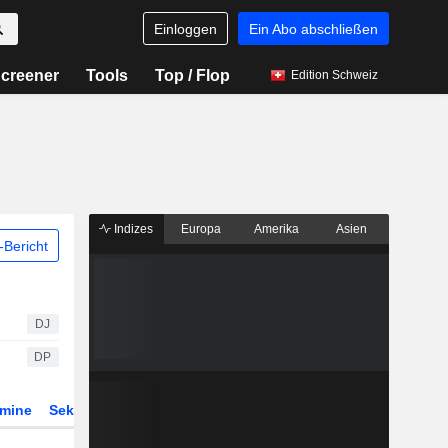
Einloggen
Ein Abo abschließen
creener
Tools
Top / Flop
Edition Schweiz
Indizes
Europa
Amerika
Asien
Bericht
DJ
DP
rmine
Sektor
Derivate
ETFs