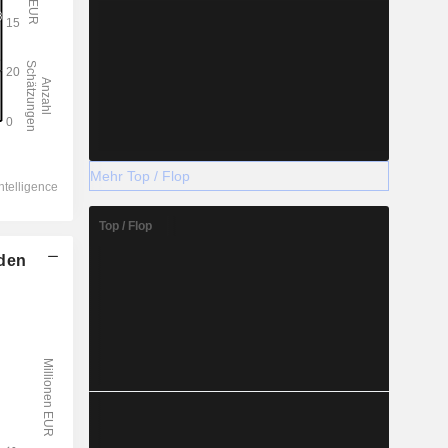
Mehr Top / Flop
Top / Flop
lden