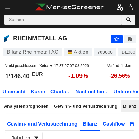
RHEINMETALL AG
1’146.40
€
-1.09%
RHEINMETALL AG
Bilanz Rheinmetall AG
Aktien
703000
DE0007
Markt geschlossen -
Xetra
17:37:07 07.08.2026
Veränd. 1. Jan.
EUR
-1.09%
1’146.40
-26.56%
Übersicht
Kurse
Charts
Nachrichten
Unterneh
Analystenprognosen
Gewinn- und Verlustrechnung
Bilanz
Gewinn- und Verlustrechnung
Bilanz
Cashflow
Fin
Jährlich