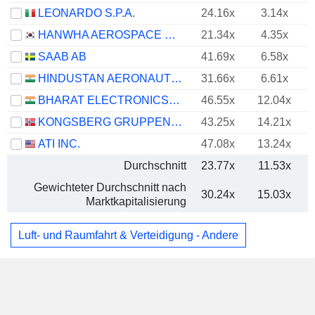
LEONARDO S.P.A.
24.16x
3.14x
HANWHA AEROSPACE CO., LTD.
21.34x
4.35x
SAAB AB
41.69x
6.58x
HINDUSTAN AERONAUTICS LIMITED
31.66x
6.61x
BHARAT ELECTRONICS LIMITED
46.55x
12.04x
KONGSBERG GRUPPEN ASA
43.25x
14.21x
ATI INC.
47.08x
13.24x
Durchschnitt
23.77x
11.53x
Gewichteter Durchschnitt nach
30.24x
15.03x
Marktkapitalisierung
Luft- und Raumfahrt & Verteidigung - Andere