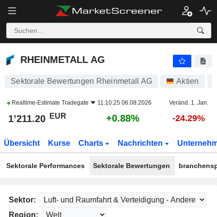
RHEINMETALL AG
1’211.20
€
+0.88%
RHEINMETALL AG
Sektorale Bewertungen Rheinmetall AG
Aktien
7
Realtime-Estimate
Tradegate
11:10:25 06.08.2026
Veränd. 1. Jan.
EUR
+0.88%
1’211.20
-24.29%
Übersicht
Kurse
Charts
Nachrichten
Unterneh
Sektorale Performances
Sektorale Bewertungen
branchensp
Sektor:
Region: