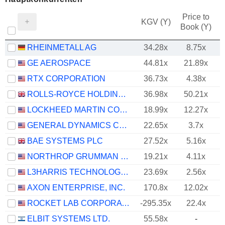
Price to
KGV (Y)
Book (Y)
RHEINMETALL AG
34.28x
8.75x
GE AEROSPACE
44.81x
21.89x
RTX CORPORATION
36.73x
4.38x
ROLLS-ROYCE HOLDINGS PLC
36.98x
50.21x
LOCKHEED MARTIN CORPORATION
18.99x
12.27x
GENERAL DYNAMICS CORPORATION
22.65x
3.7x
BAE SYSTEMS PLC
27.52x
5.16x
NORTHROP GRUMMAN CORPORATION
19.21x
4.11x
L3HARRIS TECHNOLOGIES, INC.
23.69x
2.56x
AXON ENTERPRISE, INC.
170.8x
12.02x
ROCKET LAB CORPORATION
-295.35x
22.4x
ELBIT SYSTEMS LTD.
55.58x
-