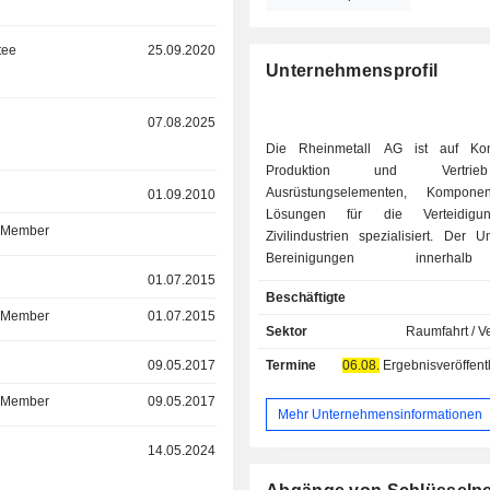
tee
25.09.2020
Unternehmensprofil
r
07.08.2025
Die Rheinmetall AG ist auf Konz
Produktion und Vertri
Ausrüstungselementen, Kompon
r
01.09.2010
Lösungen für die Verteidigu
d Member
Zivilindustrien spezialisiert. Der 
Bereinigungen innerha
r
01.07.2015
Unternehmensgruppe und ausge
Beschäftigte
Verkauf befindliche Geschäftsbereic
d Member
01.07.2015
folgt auf die verschiedenen Produ
Sektor
Raumfahrt / V
verteilt: - Fahrzeugsysteme (49%): vielseitig
r
09.05.2017
Termine
06.08.
Ergebnisveröffentlichun
einsetzbare Rad- und Kettenf
(taktische Militärfah
d Member
09.05.2017
Unterstützungsfahrzeuge, Logi
Mehr Unternehmensinformationen
Spezialfahrzeuge); - Waffen- und
r
14.05.2024
Munitionssysteme (32%): Maschin
für Land-, Luft- und Seefahrzeuge, 