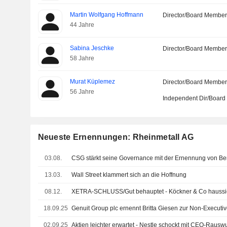
Martin Wolfgang Hoffmann
Director/Board Membe
44 Jahre
Sabina Jeschke
Director/Board Membe
58 Jahre
Murat Küplemez
Director/Board Membe
56 Jahre
Independent Dir/Boar
Neueste Ernennungen: Rheinmetall AG
03.08.
13.03.
Wall Street klammert sich an die Hoffnung
08.12.
18.09.25
02.09.25
Aktien leichter erwartet - Nestle schockt mit CEO-Rauswu