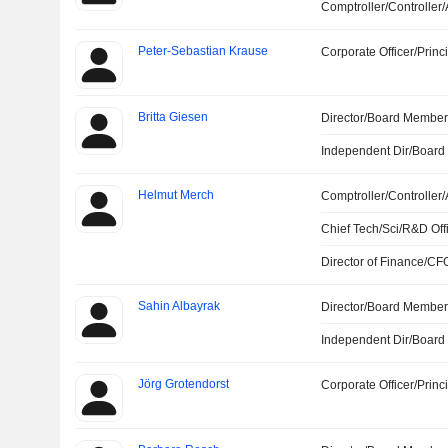
Comptroller/Controller/
Peter-Sebastian Krause
Corporate Officer/Princ
Britta Giesen
Director/Board Membe
Independent Dir/Boar
Helmut Merch
Comptroller/Controller/
Chief Tech/Sci/R&D Off
Director of Finance/CF
Sahin Albayrak
Director/Board Membe
Independent Dir/Boar
Jörg Grotendorst
Corporate Officer/Princ