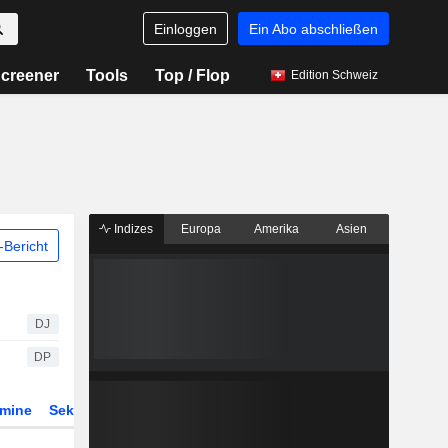
Einloggen
Ein Abo abschließen
creener
Tools
Top / Flop
Edition Schweiz
Indizes
Europa
Amerika
Asien
Bericht
DJ
DP
rmine
Sektor
Derivate
ETFs