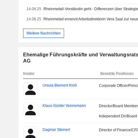
14.08.25
Rheinmetall-Vorständin geht - Differenzen über Strategi
14.08.25
Rheinmetall ernennt Arbeitsdirektorin Vera Saal zur ne
Weitere Nachrichten
Ehemalige Führungskräfte und Verwaltungsrats
AG
Insider
Besetzte Positionen
Ursula Biernert-Kloß
Corporate Officer/Princ
Klaus-Günter Vennemann
Director/Board Membe
Independent Dir/Boar
Dagmar Steinert
Director of Finance/CF