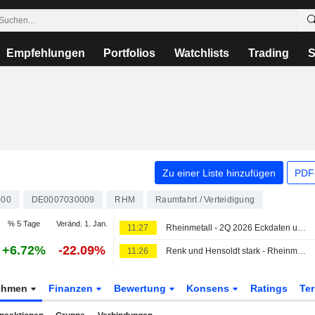
Empfehlungen
Portfolios
Watchlists
Trading
S
Zu einer Liste hinzufügen
PDF-
000
DE0007030009
RHM
Raumfahrt / Verteidigung
% 5 Tage
Veränd. 1. Jan.
11:27
Rheinmetall - 2Q 2026 Eckdaten und Prognosen
+6.72%
-22.09%
11:26
Renk und Hensoldt stark - Rheinmetall ohne klare Richtung
ehmen
Finanzen
Bewertung
Konsens
Ratings
Te