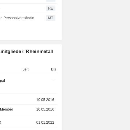
e
RE
uen Personalvorständin
MT
mitglieder: Rheinmetall
Seit
Bis
ipal
-
01.09.2025
r
10.05.2016
13.05.2025
d Member
10.05.2016
13.05.2025
O
01.01.2022
31.12.2024