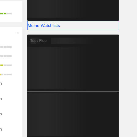
Meine Watchlists
Top / Flop
n
n
n
n