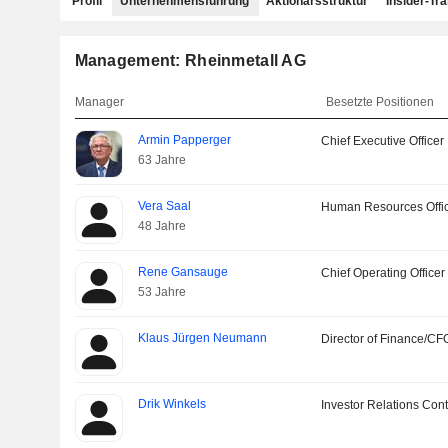
Profil
Unternehmensführung
Aktionärsstruktur
Insider-Tr
Management: Rheinmetall AG
Manager
Besetzte Positionen
Armin Papperger
Chief Executive Officer
63 Jahre
Vera Saal
Human Resources Offi
48 Jahre
Rene Gansauge
Chief Operating Officer
53 Jahre
Klaus Jürgen Neumann
Director of Finance/CF
Drik Winkels
Investor Relations Cont