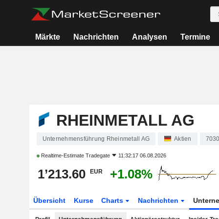
Märkte
Nachrichten
Analysen
Termine
RHEINMETALL AG
Unternehmensführung Rheinmetall AG
Aktien
703
Realtime-Estimate
Tradegate
11:32:17 06.08.2026
1’213.60
+1.08%
EUR
Übersicht
Kurse
Charts
Nachrichten
Untern