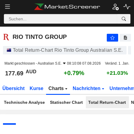
RIO TINTO GROUP
177.69
$
+0.79%
RIO TINTO GROUP
Total Return-Chart Rio Tinto Group Australian S.E.
Markt geschlossen -
Australian S.E.
08:10:08 07.08.2026
Veränd. 1. Jan.
AUD
+0.79%
177.69
+21.03%
Übersicht
Kurse
Charts
Nachrichten
Unterneh
Technische Analyse
Statischer Chart
Total Return-Chart
N