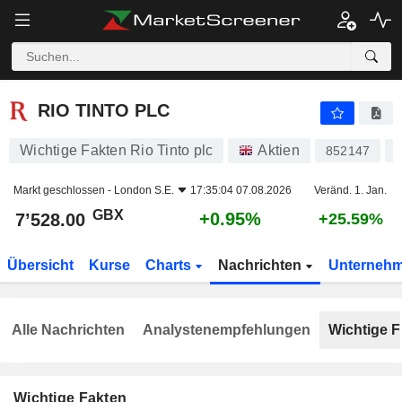
RIO TINTO PLC
7’528.00
p
+0.95%
RIO TINTO PLC
Wichtige Fakten Rio Tinto plc
Aktien
852147
Markt geschlossen -
London S.E.
17:35:04 07.08.2026
Veränd. 1. Jan.
GBX
+0.95%
7’528.00
+25.59%
Übersicht
Kurse
Charts
Nachrichten
Unterneh
Alle Nachrichten
Analystenempfehlungen
Wichtige F
Wichtige Fakten