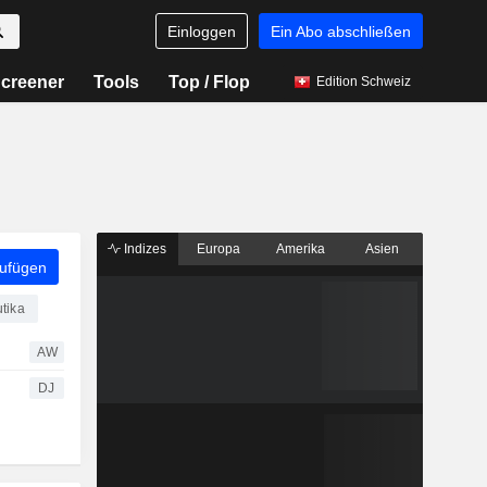
Einloggen
Ein Abo abschließen
creener
Tools
Top / Flop
Edition Schweiz
Indizes
Europa
Amerika
Asien
zufügen
tika
AW
DJ