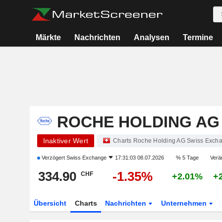
Märkte
Nachrichten
Analysen
Termine
ROCHE HOLDING AG
Inaktiver Wert
Charts Roche Holding AG Swiss Exch
Verzögert
Swiss Exchange
17:31:03 08.07.2026
% 5 Tage
Verä
334.90
-1.35%
CHF
+2.01%
+
Übersicht
Charts
Nachrichten
Unternehmen