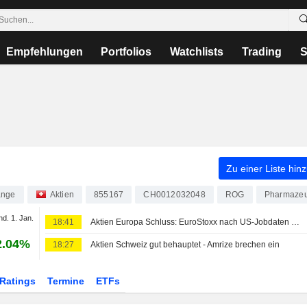
Empfehlungen
Portfolios
Watchlists
Trading
S
Zu einer Liste hin
ange
Aktien
855167
CH0012032048
ROG
Pharmazeu
nd. 1. Jan.
18:41
Aktien Europa Schluss: EuroStoxx nach US-Jobdaten weiter auf Rekordkurs
2.04%
18:27
Aktien Schweiz gut behauptet - Amrize brechen ein
Ratings
Termine
ETFs