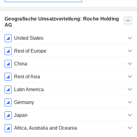
Geografische Umsatzverteilung: Roche Holding
AG
Ende d.
United States
Geschäftsjahres:
Dezember
Rest of Europe
China
Rest of Asia
Latin America
Germany
Japan
Africa, Australia and Oceania