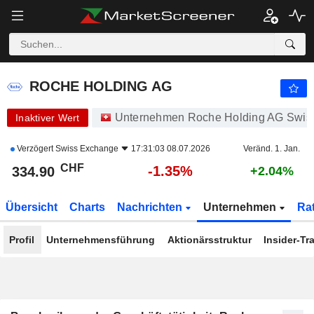
ROCHE HOLDING AG
334.90
CHF
-1.35%
ROCHE HOLDING AG
Unternehmen Roche Holding AG Swis
Inaktiver Wert
Verzögert
Swiss Exchange
17:31:03 08.07.2026
Veränd. 1. Jan.
CHF
-1.35%
334.90
+2.04%
Übersicht
Charts
Nachrichten
Unternehmen
Ra
Profil
Unternehmensführung
Aktionärsstruktur
Insider-Tr