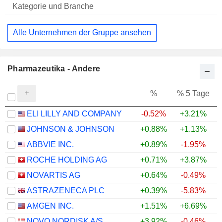
Alle Unternehmen der Gruppe ansehen
Pharmazeutika - Andere
%
% 5 Tage
%
ELI LILLY AND COMPANY
-0.52%
+3.21%
+
JOHNSON & JOHNSON
+0.88%
+1.13%
+
ABBVIE INC.
+0.89%
-1.95%
+
ROCHE HOLDING AG
+0.71%
+3.87%
+
NOVARTIS AG
+0.64%
-0.49%
+
ASTRAZENECA PLC
+0.39%
-5.83%
AMGEN INC.
+1.51%
+6.69%
+
NOVO NORDISK A/S
+3.92%
-0.46%