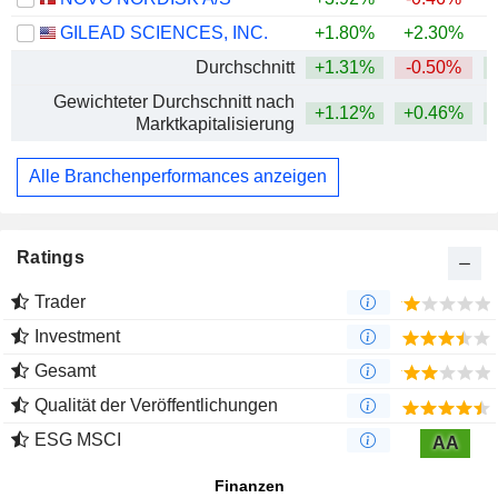
GILEAD SCIENCES, INC.
+1.80%
+2.30%
+
Durchschnitt
+1.31%
-0.50%
+
Gewichteter Durchschnitt nach
+1.12%
+0.46%
+
Marktkapitalisierung
Alle Branchenperformances anzeigen
Ratings
Trader
Investment
Gesamt
Qualität der Veröffentlichungen
ESG MSCI
AA