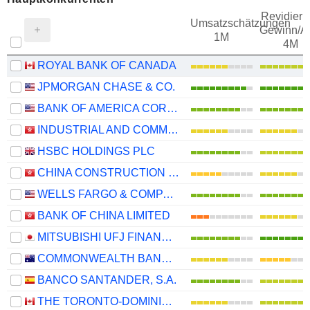
Revidieru
Umsatzschätzungen
Gewinn/Ak
1M
4M
ROYAL BANK OF CANADA
JPMORGAN CHASE & CO.
BANK OF AMERICA CORPORATION
INDUSTRIAL AND COMMERCIAL BANK OF CHINA LIMITED
HSBC HOLDINGS PLC
CHINA CONSTRUCTION BANK CORPORATION
WELLS FARGO & COMPANY
BANK OF CHINA LIMITED
MITSUBISHI UFJ FINANCIAL GROUP, INC.
COMMONWEALTH BANK OF AUSTRALIA
BANCO SANTANDER, S.A.
THE TORONTO-DOMINION BANK