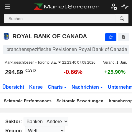
ROYAL BANK OF CANADA
294.59
$
-0.66%
ROYAL BANK OF CANADA
branchenspezifische Revisionen Royal Bank of Canada
Markt geschlossen -
Toronto S.E.
22:23:40 07.08.2026
Veränd. 1. Jan.
CAD
-0.66%
294.59
+25.90%
Übersicht
Kurse
Charts
Nachrichten
Unterneh
Sektorale Performances
Sektorale Bewertungen
branchensp
Sektor:
Region: