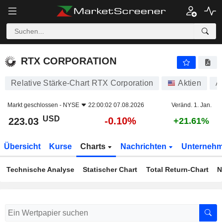
RTX CORPORATION
223.03
$
-0.10%
RTX CORPORATION
Relative Stärke-Chart RTX Corporation
Aktien
A
Markt geschlossen -
NYSE
22:00:02 07.08.2026
Veränd. 1. Jan.
USD
-0.10%
223.03
+21.61%
Übersicht
Kurse
Charts
Nachrichten
Unterneh
Technische Analyse
Statischer Chart
Total Return-Chart
N