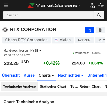
RTX CORPORATION
223.25
$
+0.42%
RTX CORPORATION
Charts RTX Corporation
Aktien
A2PZ0R
US75
Markt geschlossen -
NYSE
Vorbörslich
14:30:07
22:00:02 06.08.2026
USD
+0.42%
223.25
224.68
+0.64%
Übersicht
Kurse
Charts
Nachrichten
Unterneh
Technische Analyse
Statischer Chart
Total Return-Chart
N
Chart: Technische Analyse