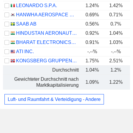
LEONARDO S.P.A.
1.24%
1.42%
HANWHA AEROSPACE CO., LTD.
0.69%
0.71%
SAAB AB
0.56%
0.7%
HINDUSTAN AERONAUTICS LIMITED
0.92%
1.04%
BHARAT ELECTRONICS LIMITED
0.91%
1.03%
ATI INC.
-.--%
-.--%
KONGSBERG GRUPPEN ASA
1.75%
2.51%
Durchschnitt
1.04%
1.2%
Gewichteter Durchschnitt nach
1.09%
1.22%
Marktkapitalisierung
Luft- und Raumfahrt & Verteidigung - Andere