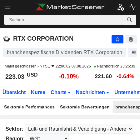
RTX CORPORATION
223.03
$
-0.10%
RTX CORPORATION
branchenspezifische Dividenden RTX Corporation
Markt geschlossen -
NYSE
22:00:02 07.08.2026
Nachbörslich
23:25:39
USD
-0.10%
223.03
221.60
-0.64%
Übersicht
Kurse
Charts
Nachrichten
Unterneh
Sektorale Performances
Sektorale Bewertungen
branchensp
Sektor:
Region: