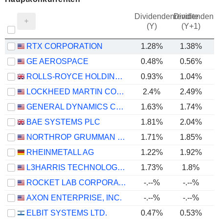
Dividendenrendite
Dividendenre
(Y)
(Y+1)
RTX CORPORATION
1.28%
1.38%
GE AEROSPACE
0.48%
0.56%
ROLLS-ROYCE HOLDINGS PLC
0.93%
1.04%
LOCKHEED MARTIN CORPORATION
2.4%
2.49%
GENERAL DYNAMICS CORPORATION
1.63%
1.74%
BAE SYSTEMS PLC
1.81%
2.04%
NORTHROP GRUMMAN CORPORATION
1.71%
1.85%
RHEINMETALL AG
1.22%
1.92%
L3HARRIS TECHNOLOGIES, INC.
1.73%
1.8%
ROCKET LAB CORPORATION
-.--%
-.--%
AXON ENTERPRISE, INC.
-.--%
-.--%
ELBIT SYSTEMS LTD.
0.47%
0.53%