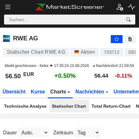
RWE AG
56.50
€
+0.50%
RWE AG
Statischer Chart RWE AG
Aktien
703712
DE00
Markt geschlossen -
Xetra
17:35:24 10.08.2026
Nachbörslich
21:59:59
EUR
+0.50%
56.50
56.44
-0.11%
Übersicht
Kurse
Charts
Nachrichten
Unterneh
Technische Analyse
Statischer Chart
Total Return-Chart
N
Dauer
Zeitraum