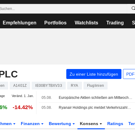
Empfehlungen
Portfolios
Watchlists
Trading
S
PLC
Zu einer Liste hinzufügen
PDF-
ien
A1401Z
IE00BYTBXV33
RYA
Fluglinien
age
Veränd. 1. Jan.
05.08.
Europäische Aktien schließen am Mittwoch überwiegend fester - Anleger beobachten Entwicklungen im Nahen Osten
76%
-14.42%
05.08.
Ryanair Holdings plc meldet Verkehrszahlen für den Monat sowie seit Jahresbeginn bis Ende Juli 2026
ehmen
Finanzen
Bewertung
Konsens
Ratings
Te