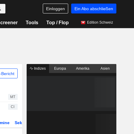
Einloggen
Ein Abo abschließen
creener
Tools
Top / Flop
Edition Schweiz
Indizes
Europa
Amerika
Asien
Bericht
MT
CI
rmine
Sektor
Derivate