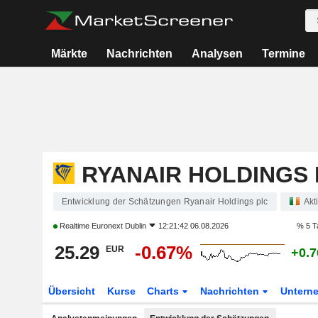
Märkte
Nachrichten
Analysen
Termine
RYANAIR HOLDINGS 
Entwicklung der Schätzungen Ryanair Holdings plc
Akt
Realtime
Euronext Dublin
12:21:42 06.08.2026
% 5 T
25.29
-0.67%
EUR
+0.
Übersicht
Kurse
Charts
Nachrichten
Untern