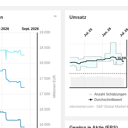
en
Umsatz
Gewinn je Aktie (EPS)