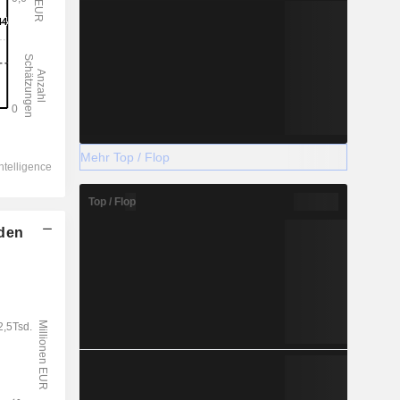
Mehr Top / Flop
Top / Flop
lden