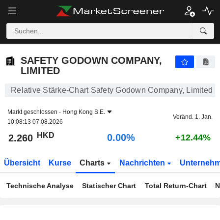
SAFETY GODOWN COMPANY, LIMITED
2.260
$
0.00%
SAFETY GODOWN COMPANY,
LIMITED
Relative Stärke-Chart Safety Godown Company, Limited
Markt geschlossen -
Hong Kong S.E.
Veränd. 1. Jan.
10:08:13 07.08.2026
HKD
0.00%
2.260
+12.44%
Übersicht
Kurse
Charts
Nachrichten
Unterneh
Technische Analyse
Statischer Chart
Total Return-Chart
N