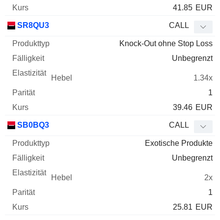
41.85
EUR
SR8QU3
CALL
Knock-Out ohne Stop Loss
Unbegrenzt
1.34x
1
39.46
EUR
SB0BQ3
CALL
Exotische Produkte
Unbegrenzt
2x
1
25.81
EUR