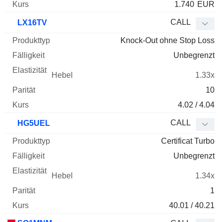
1.740
EUR
CALL
LX16TV
Knock-Out ohne Stop Loss
Unbegrenzt
1.33x
10
4.02 / 4.04
CALL
HG5UEL
Certificat Turbo
Unbegrenzt
1.34x
1
40.01 / 40.21