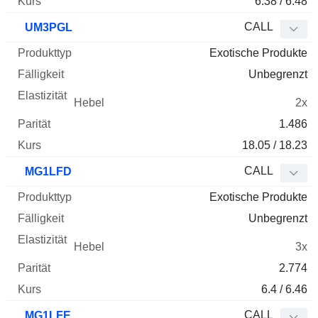
6.38 / 6.48
CALL
UM3PGL
Exotische Produkte
Unbegrenzt
2x
1.486
18.05 / 18.23
CALL
MG1LFD
Exotische Produkte
Unbegrenzt
3x
2.774
6.4 / 6.46
CALL
MG1LFE