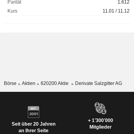
1.612
11.01 / 11.12
Börse
Aktien
620200 Aktie
Derivate Salzgitter AG
+ 1’300’000
Seit über 20 Jahren
Mitglieder
an Ihrer Seite