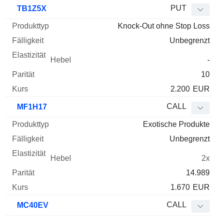
WKN
Typ
Produkttyp
Fälligkeit
Elastizität
Hebel
Parität
PUT
TB1Z5X
Knock-Out ohne Stop Loss
Unbegrenzt
-
10
2.200
EUR
CALL
MF1H17
Exotische Produkte
Unbegrenzt
2x
14.989
1.670
EUR
CALL
MC40EV