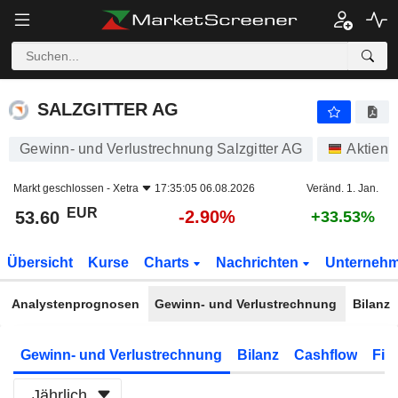
SALZGITTER AG
53.60
€
-2.90%
SALZGITTER AG
Gewinn- und Verlustrechnung Salzgitter AG
Aktien
Markt geschlossen -
Xetra
17:35:05 06.08.2026
Veränd. 1. Jan.
EUR
-2.90%
53.60
+33.53%
Übersicht
Kurse
Charts
Nachrichten
Unterneh
Analystenprognosen
Gewinn- und Verlustrechnung
Bilanz
Gewinn- und Verlustrechnung
Bilanz
Cashflow
Fin
Jährlich