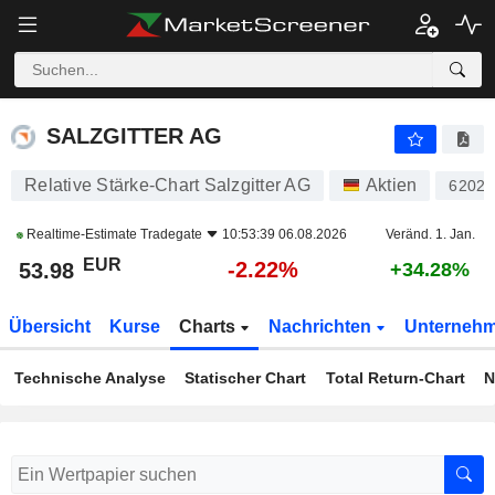
SALZGITTER AG
53.98
€
-2.22%
SALZGITTER AG
Relative Stärke-Chart Salzgitter AG
Aktien
62020
Realtime-Estimate
Tradegate
10:53:39 06.08.2026
Veränd. 1. Jan.
EUR
-2.22%
53.98
+34.28%
Übersicht
Kurse
Charts
Nachrichten
Unterneh
Technische Analyse
Statischer Chart
Total Return-Chart
N