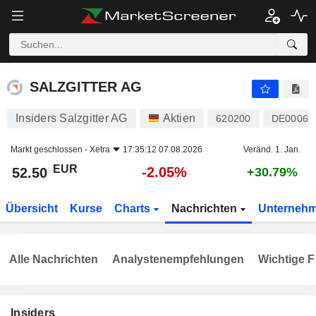
SALZGITTER AG
52.50
€
-2.05%
SALZGITTER AG
Insiders Salzgitter AG
Aktien
620200
DE00062
Markt geschlossen -
Xetra
17:35:12 07.08.2026
Veränd. 1. Jan.
EUR
-2.05%
52.50
+30.79%
Übersicht
Kurse
Charts
Nachrichten
Unterneh
Alle Nachrichten
Analystenempfehlungen
Wichtige F
Insiders