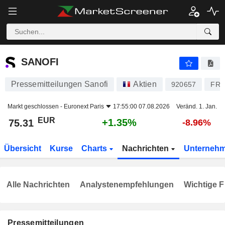
SANOFI
75.31
€
+1.35%
SANOFI
Pressemitteilungen Sanofi
Aktien
920657
FR0
Markt geschlossen -
Euronext Paris
17:55:00 07.08.2026
Veränd. 1. Jan.
EUR
+1.35%
75.31
-8.96%
Übersicht
Kurse
Charts
Nachrichten
Unterneh
Alle Nachrichten
Analystenempfehlungen
Wichtige F
Pressemitteilungen