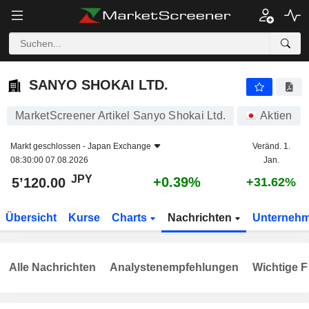
SANYO SHOKAI LTD.
5’120.00
¥
+0.39%
SANYO SHOKAI LTD.
MarketScreener Artikel Sanyo Shokai Ltd.
Aktien
Markt geschlossen -
Japan Exchange
Veränd. 1.
08:30:00 07.08.2026
Jan.
JPY
+0.39%
5’120.00
+31.62%
Übersicht
Kurse
Charts
Nachrichten
Unterneh
Alle Nachrichten
Analystenempfehlungen
Wichtige F